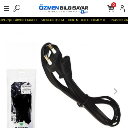
0
SİPARİŞTE GÜVENLİ KARGO — STOKTAN TESLİM — BEKLEME YOK, GECİKME YOK — SİVAS'IN GÜVENİ