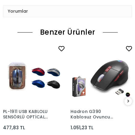
Yorumlar
Benzer Ürünler
PL-1911 USB KABLOLU
Hadron G390
SENSÖRLÜ OPTİCAL
Kablosuz Oyuncu
MOUSE
Mouse Type-C Port
477,83 TL
1.051,23 TL
Şarjlı Göstergeli Rgb
1600Dpi Sessiz Siyah