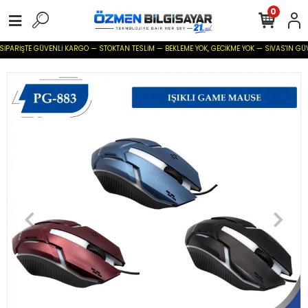
0
SİPARİŞTE GÜVENLİ KARGO — STOKTAN TESLİM — BEKLEME YOK, GECİKME YOK — SİVAS'IN GÜVENİ