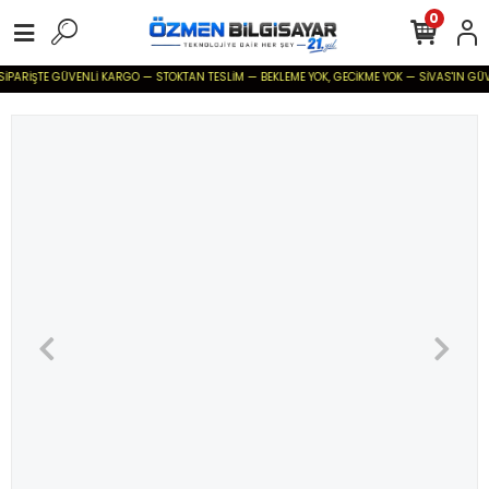
0
İPARİŞTE GÜVENLİ KARGO — STOKTAN TESLİM — BEKLEME YOK, GECİKME YOK — SİVAS'IN GÜVENİL