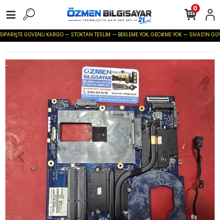
0
SİPARİŞTE GÜVENLİ KARGO — STOKTAN TESLİM — BEKLEME YOK, GECİKME YOK — SİVAS'IN GÜVENİ