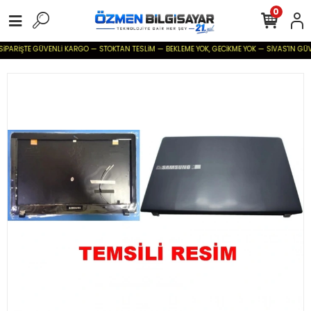
0
İPARİŞTE GÜVENLİ KARGO — STOKTAN TESLİM — BEKLEME YOK, GECİKME YOK — SİVAS'IN GÜVENİL