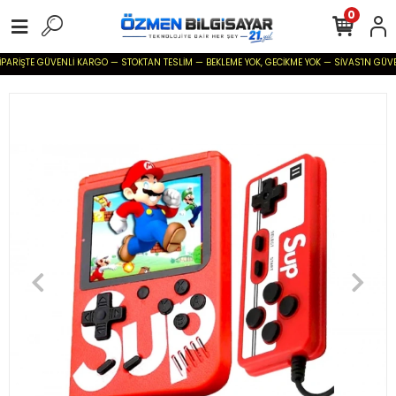
0
ARİŞTE GÜVENLİ KARGO — STOKTAN TESLİM — BEKLEME YOK, GECİKME YOK — SİVAS'IN GÜVENİLİR