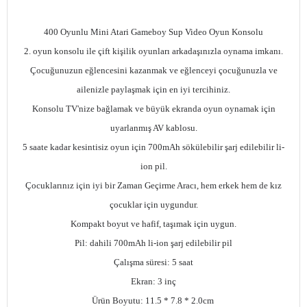
400 Oyunlu Mini Atari Gameboy Sup Video Oyun Konsolu
2. oyun konsolu ile çift kişilik oyunları arkadaşınızla oynama imkanı.
Çocuğunuzun eğlencesini kazanmak ve eğlenceyi çocuğunuzla ve
ailenizle paylaşmak için en iyi tercihiniz.
Konsolu TV'nize bağlamak ve büyük ekranda oyun oynamak için
uyarlanmış AV kablosu.
5 saate kadar kesintisiz oyun için 700mAh sökülebilir şarj edilebilir li-
ion pil.
Çocuklarınız için iyi bir Zaman Geçirme Aracı, hem erkek hem de kız
çocuklar için uygundur.
Kompakt boyut ve hafif, taşımak için uygun.
Pil: dahili 700mAh li-ion şarj edilebilir pil
Çalışma süresi: 5 saat
Ekran: 3 inç
Ürün Boyutu: 11.5 * 7.8 * 2.0cm