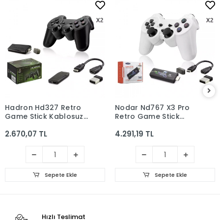
Hadron Hd327 Retro
Nodar Nd767 X3 Pro
Game Stick Kablosuz
Retro Game Stick
Çiftli Siyah
Konsol HDMI 64GB
2.670,07 TL
4.291,19 TL
Destekli 2.4G Kablosuz
Oyun Konsolu Beyaz
Sepete Ekle
Sepete Ekle
Hızlı Teslimat