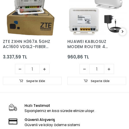
ZTE ZXHN H367A 5GHZ
HUAWEI KABLOSUZ
AC1600 VDSL2-FIBER
MODEM ROUTER 4
MODEM/ROUTER 12V
PORT 300 MBPS
3.337,59 TL
960,86 TL
ADSL2+VDSL USB
HUAWEI HG-658 V2
Sepete Ekle
Sepete Ekle
Hızlı Teslimat
Siparişleriniz en kısa sürede elinize ulaşır.
Güvenli Alışveriş
Güvenli ve kolay ödeme sistemi