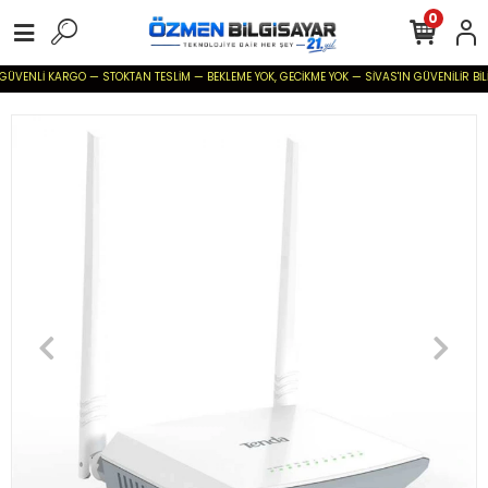
0
GÜVENLİ KARGO — STOKTAN TESLİM — BEKLEME YOK, GECİKME YOK — SİVAS'IN GÜVENİLİR BİLİŞİ