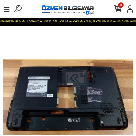
0
İPARİŞTE GÜVENLİ KARGO — STOKTAN TESLİM — BEKLEME YOK, GECİKME YOK — SİVAS'IN GÜVENİL