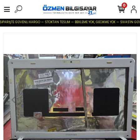
0
İPARİŞTE GÜVENLİ KARGO — STOKTAN TESLİM — BEKLEME YOK, GECİKME YOK — SİVAS'IN GÜVENİL