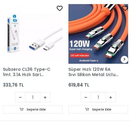
Subzero CL36 Type-C
Süper Hızlı 120W 6A
1mt. 3.1A Hızlı Şarj
Sıvı Silikon Metal Uçlu
Kablosu
LED Işıklı Type-C
333,76 TL
619,84 TL
iPhone 3 In1 Şarj
Kablosu 1.2m
Sepete Ekle
Sepete Ekle