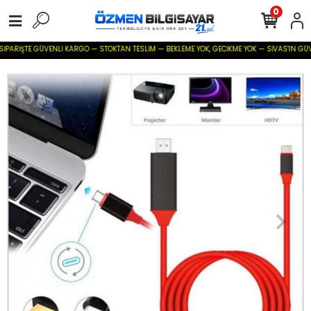
0
İPARİŞTE GÜVENLİ KARGO — STOKTAN TESLİM — BEKLEME YOK, GECİKME YOK — SİVAS'IN GÜVENİL