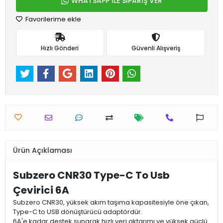
WHATSAPP İLE SİPARİŞ VER
Favorilerime ekle
Hızlı Gönderi
Güvenli Alışveriş
Ürün Açıklaması
Subzero CNR30 Type-C To Usb
Çevirici 6A
Subzero CNR30, yüksek akım taşıma kapasitesiyle öne çıkan,
Type-C to USB dönüştürücü adaptördür.
6A'e kadar destek sunarak hızlı veri aktarımı ve yüksek güçlü