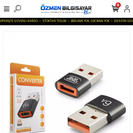
0
İPARİŞTE GÜVENLİ KARGO — STOKTAN TESLİM — BEKLEME YOK, GECİKME YOK — SİVAS'IN GÜVENİL