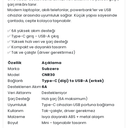
şarj imkânı tanır.
Modern laptoplar, akıllı telefonlar, powerbank’ler ve USB
cihazlar arasında uyumluluk sağlar. Küçük yapısı sayesinde
çantada, cepte kolayca taşınabilir.
✅ 6A yüksek akım desteği
✅ Type-C giriş – USB-A çıkış
✅ Yüksek hızlı veri ve şarj desteği
✅ Kompakt ve dayanıklı tasarım
✅ Tak ve çalıştır (driver gerektirmez)
Özellik
Açıklama
Marka
Subzero
Model
CNR30
Bağlantı
Type-C (dişi) to USB-A (erkek)
Desteklenen Akım
6A
Veri Aktarımı
Destekleniyor
Şarj Desteği
Hızlı şarj (6A maksimum)
Uyumluluk
Type-C cihazları USB portuna bağlama
Kullanım
Tak-çalıştır, driver gerekmez
Malzeme
Isıya dayanıklı ABS + metal alaşım
Boyut
Mini – taşınabilir tasarım