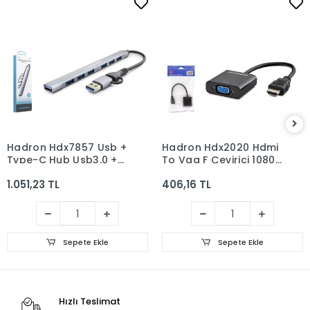
Hadron Hdx7857 Usb +
Hadron Hdx2020 Hdmi
Type-C Hub Usb3.0 +
To Vga F Çevirici 1080P
6*Usb 7in1 Gri
Siyah
1.051,23 TL
406,16 TL
Sepete Ekle
Sepete Ekle
Hızlı Teslimat