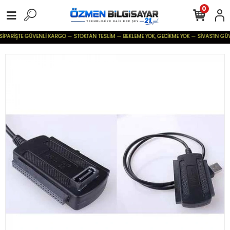
0
SİPARİŞTE GÜVENLİ KARGO — STOKTAN TESLİM — BEKLEME YOK, GECİKME YOK — SİVAS'IN GÜVENİ