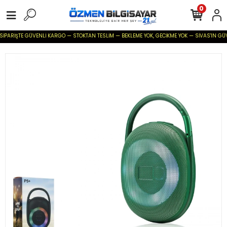
0
SİPARİŞTE GÜVENLİ KARGO — STOKTAN TESLİM — BEKLEME YOK, GECİKME YOK — SİVAS'IN GÜVENİ