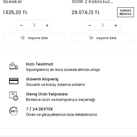
Speaker
100W 2 Kablosuz
Mikrofonlu Kumandalı
KARGO
1.525,20 TL
29.074,13 TL
Baloncuk Çıkartan
BEDAVA
RGB Bluetooth/Usb/Sd
Müzik Kutusu
Sepete Ekle
Sepete Ekle
Hızlı Teslimat
Siparişleriniz en kısa sürede elinize ulaşır.
Güvenli Alışveriş
Güvenli ve kolay ödeme sistemi
Geniş Ürün Yelpazesi
Binlerce ürün ve kampanya seçeneği
7 / 24 DESTEK
Öneri ve şikayetlerinizi bize iletebilirsiniz.