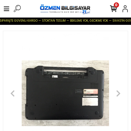
0
İPARİŞTE GÜVENLİ KARGO — STOKTAN TESLİM — BEKLEME YOK, GECİKME YOK — SİVAS'IN GÜVENİL