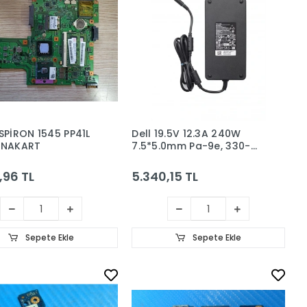
NSPİRON 1545 PP41L
Dell 19.5V 12.3A 240W
ANAKART
7.5*5.0mm Pa-9e, 330-
4342, ADP-240AB Da Şarj
Adaptörü
,96 TL
5.340,15 TL
Sepete Ekle
Sepete Ekle