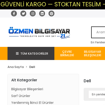
KARGO — STOKTAN TESLİM — BEKLEME Y
En Yenile
ÇEVRE
BİLGİSAYAR
TÜM KATEGORİLER
BİRİMLERİ
BİLEŞENLERİ
Ana Sayfa
Dell
Alt Kategoriler
Dell
Bilgisayar Bileşenleri
Sarf Ürünler
Yenilenmiş İkinci El Ürünler