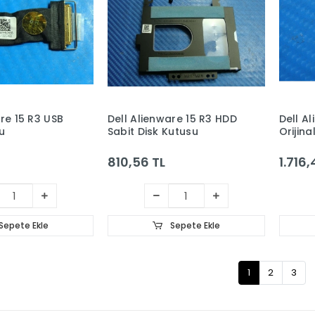
re 15 R3 USB
Dell Alienware 15 R3 HDD
Dell A
u
Sabit Disk Kutusu
Orijina
Kartı
810,56 TL
1.716,
Sepete Ekle
Sepete Ekle
1
2
3