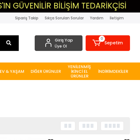
R BİLİŞİM TEDARİKÇİSİ
▸MASAÜSTÜ
Sipariş Takip
Sıkça Sorulan Sorular
Yardım
İletişim
0
Giriş Yap
Sepetim
Üye Ol
YENİLENMİŞ
EV & YAŞAM
DİĞER ÜRÜNLER
İKİNCİ EL
İNDİRİMDEKİLER
ÜRÜNLER