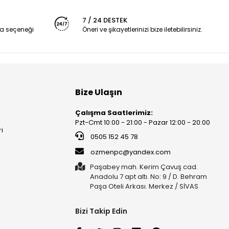
7 / 24 DESTEK
a seçeneği
Öneri ve şikayetlerinizi bize iletebilirsiniz.
Bize Ulaşın
Çalışma Saatlerimiz:
Pzt-Cmt 10:00 - 21:00 - Pazar 12:00 - 20:00
ri
0505 152 45 78
ozmenpc@yandex.com
Paşabey mah. Kerim Çavuş cad.
Anadolu 7 apt altı. No: 9 / D. Behram
Paşa Oteli Arkası. Merkez / SİVAS
Bizi Takip Edin