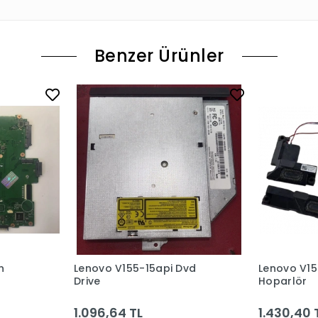
Benzer Ürünler
n
Lenovo V155-15api Dvd
Lenovo V15
Drive
Hoparlör
1.096,64 TL
1.430,40 