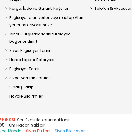
Kargo, İade ve Garanti Koşulları
Telefon & Aksesuar
Bilgisayar alan yerler veya Laptop Alan
yerler mi arıyorsunuz?
İkinci El Bilgisayarlarınızı Kolayca
Değerlendirin!
Sivas Bilgisayar Tamiri
Hurda Laptop Bataryası
Bilgisayar Tamiri
Sıkça Sorulan Sorular
Sipariş Takip
Havale Bildirimleri
6bit SSL
Sertifikası ile korunmaktadır.
05 Tüm Hakları Saklıdır.
kno Mendo
-
Sivas Bülteni
-
Sivas Bilgisayar