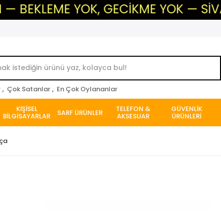
EME YOK, GECİKME YOK — SİVAS'IN GÜ
r
,
Çok Satanlar
,
En Çok Oylananlar
KİŞİSEL
TELEFON &
GÜVENLİK
SARF ÜRÜNLER
BİLGİSAYARLAR
AKSESUAR
ÜRÜNLERİ
rça