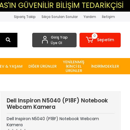
VENİLİR BİLİŞİM TEDARİKÇİSİ
▸MA
Sipariş Takip
Sıkça Sorulan Sorular
Yardım
İletişim
0
Giriş Yap
Sepetim
Üye Ol
YENİLENMİŞ
EV & YAŞAM
DİĞER ÜRÜNLER
İKİNCİ EL
İNDİRİMDEKİLER
ÜRÜNLER
Dell Inspiron N5040 (P18F) Notebook
Webcam Kamera
Dell Inspiron N5040 (P18F) Notebook Webcam
Kamera