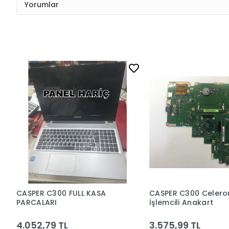
Yorumlar
CASPER C300 FULL KASA
CASPER C300 Celero
PARCALARI
İşlemcili Anakart
4.052,79 TL
3.575,99 TL