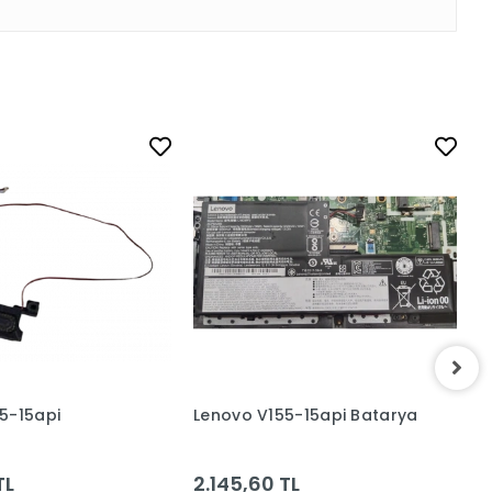
5-15api
Lenovo V155-15api Batarya
L
S
TL
2.145,60 TL
1