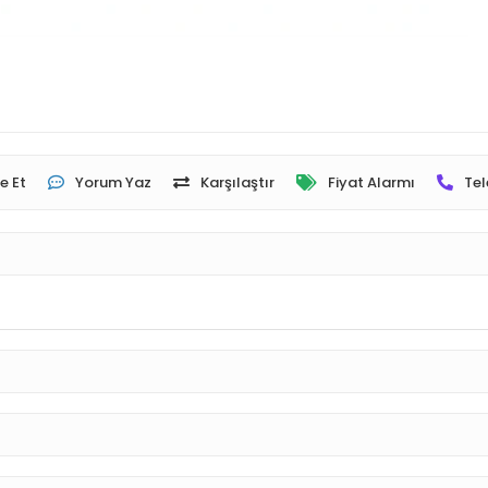
e Et
Yorum Yaz
Karşılaştır
Fiyat Alarmı
Tel