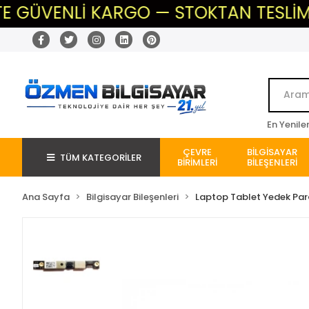
VENLİ KARGO — STOKTAN TESLİM — BEKL
En Yenile
ÇEVRE
BİLGİSAYAR
TÜM KATEGORİLER
BİRİMLERİ
BİLEŞENLERİ
Ana Sayfa
Bilgisayar Bileşenleri
Laptop Tablet Yedek Pa