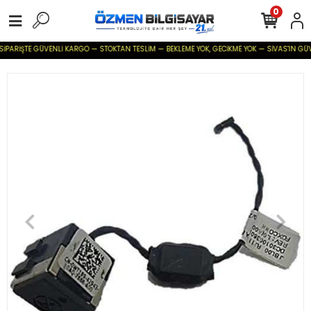
0
SİPARİŞTE GÜVENLİ KARGO — STOKTAN TESLİM — BEKLEME YOK, GECİKME YOK — SİVAS'IN GÜVENİ