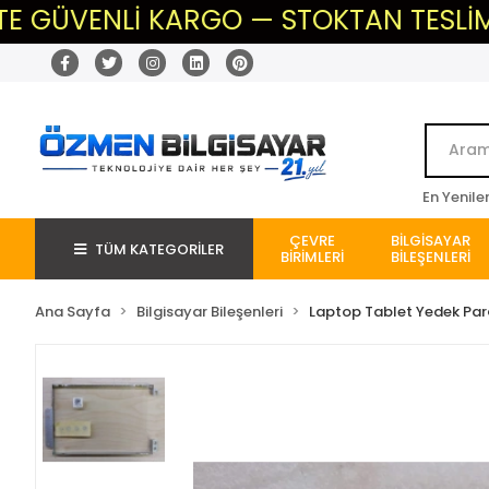
ENLİ KARGO — STOKTAN TESLİM — BEKL
En Yenile
ÇEVRE
BİLGİSAYAR
TÜM KATEGORİLER
BİRİMLERİ
BİLEŞENLERİ
Ana Sayfa
Bilgisayar Bileşenleri
Laptop Tablet Yedek Pa