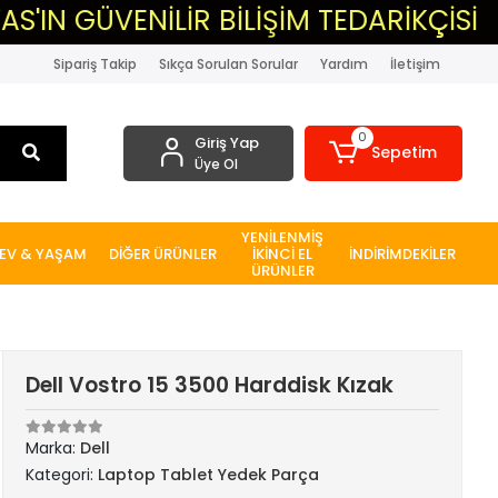
ENİLİR BİLİŞİM TEDARİKÇİSİ
▸MAS
Sipariş Takip
Sıkça Sorulan Sorular
Yardım
İletişim
0
Giriş Yap
Sepetim
Üye Ol
YENİLENMİŞ
EV & YAŞAM
DİĞER ÜRÜNLER
İKİNCİ EL
İNDİRİMDEKİLER
ÜRÜNLER
Dell Vostro 15 3500 Harddisk Kızak
Marka:
Dell
Kategori:
Laptop Tablet Yedek Parça