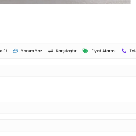
e Et
Yorum Yaz
Karşılaştır
Fiyat Alarmı
Tel