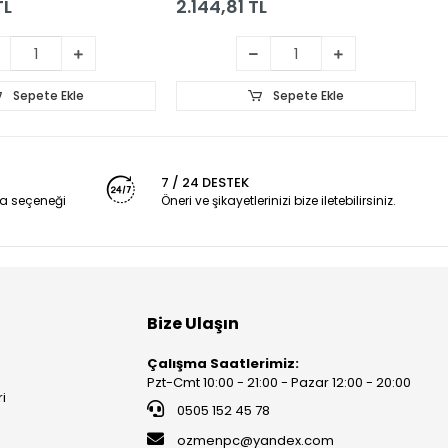
TL
2.144,81 TL
1
Sepete Ekle
Sepete Ekle
7 / 24 DESTEK
a seçeneği
Öneri ve şikayetlerinizi bize iletebilirsiniz.
Bize Ulaşın
Çalışma Saatlerimiz:
Pzt-Cmt 10:00 - 21:00 - Pazar 12:00 - 20:00
ri
0505 152 45 78
ozmenpc@yandex.com