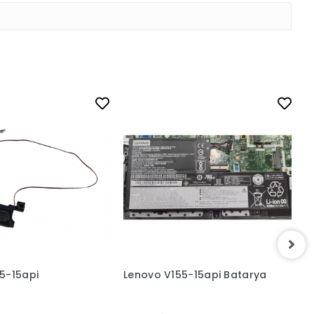
5-15api
Lenovo V155-15api Batarya
L
S