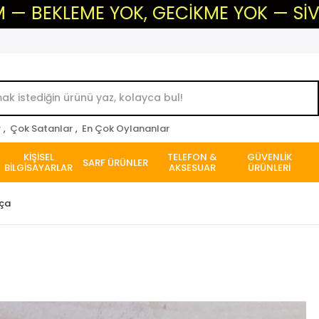
EME YOK, GECİKME YOK — SİVAS'IN GÜV
r
,
Çok Satanlar
,
En Çok Oylananlar
KİŞİSEL
TELEFON &
GÜVENLİK
SARF ÜRÜNLER
BİLGİSAYARLAR
AKSESUAR
ÜRÜNLERİ
rça