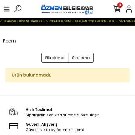
0
ER SİPARİŞTE GÜVENLİ KARGO — STOKTAN TESLİM — BEKLEME YOK, GECİKME YOK — SİVAS'IN GÜV
Foem
Filtreleme
Sıralama
Ürün bulunamadı.
Hızlı Teslimat
Siparişleriniz en kısa sürede elinize ulaşır.
Güvenli Alışveriş
Güvenli ve kolay ödeme sistemi