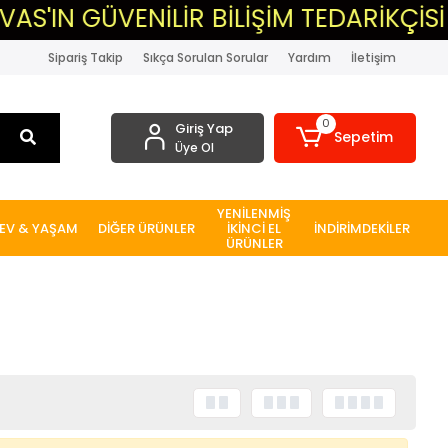
IN GÜVENİLİR BİLİŞİM TEDARİKÇİSİ
Sipariş Takip
Sıkça Sorulan Sorular
Yardım
İletişim
0
Giriş Yap
Sepetim
Üye Ol
YENİLENMİŞ
EV & YAŞAM
DİĞER ÜRÜNLER
İKİNCİ EL
İNDİRİMDEKİLER
ÜRÜNLER