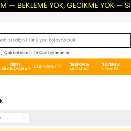
 BEKLEME YOK, GECİKME YOK — SİVAS'
r
,
Çok Satanlar
,
En Çok Oylananlar
KİŞİSEL
TELEFON &
GÜVENLİK
SARF ÜRÜNLER
BİLGİSAYARLAR
AKSESUAR
ÜRÜNLERİ
k