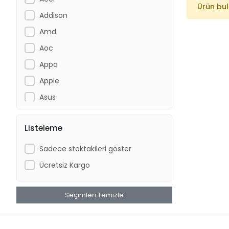
Ürün bu
Addison
Amd
Aoc
Appa
Apple
Asus
Auris
Listeleme
Azemax
Canon
Sadece stoktakileri göster
Casper
Ücretsiz Kargo
Codegen
Concord
Seçimleri Temizle
CUBE
Dahua