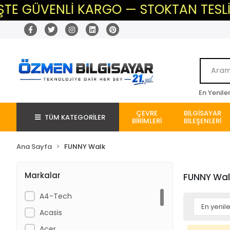
TE GÜVENLİ KARGO — STOKTAN TESLİM —
En Yenile
ÇEVRE
BİLGİSAYAR
TÜM KATEGORİLER
BİRİMLERİ
BİLEŞENLERİ
Ana Sayfa
FUNNY Walk
Markalar
FUNNY Wal
A4-Tech
Acasis
Acer