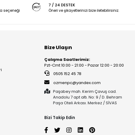
7 / 24 DESTEK
a seçeneği
Öneri ve şikayetlerinizi bize iletebilirsiniz.
Bize Ulaşın
Çalışma Saatlerimiz:
Pzt-Cmt 10:00 - 21:00 - Pazar 12:00 - 20:00
ri
0505 152 45 78
ozmenpc@yandex.com
Paşabey mah. Kerim Çavuş cad.
Anadolu 7 apt altı. No: 9 / D. Behram
Paşa Oteli Arkası. Merkez / SİVAS
Bizi Takip Edin