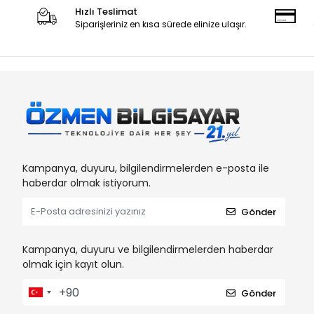
Hızlı Teslimat
Dark
Siparişleriniz en kısa sürede elinize ulaşır.
DARYUN
Dell
Diğer
Estone
Everest
EZCOOL
Kampanya, duyuru, bilgilendirmelerden e-posta ile
FAST
haberdar olmak istiyorum.
Frisby
Gönder
Fsp
GABBLE
Kampanya, duyuru ve bilgilendirmelerden haberdar
olmak için kayıt olun.
Genel Markalar
Gigabyte
Gönder
Gomax