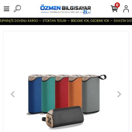
0
SİPARİŞTE GÜVENLİ KARGO — STOKTAN TESLİM — BEKLEME YOK, GECİKME YOK — SİVAS'IN GÜVENİ