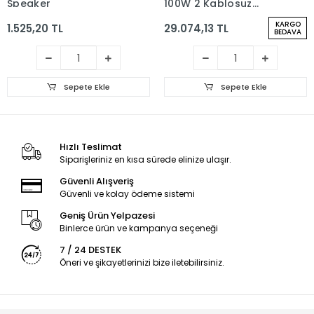
Speaker
100W 2 Kablosuz
Mikrofonlu Kumandalı
KARGO
1.525,20 TL
29.074,13 TL
Baloncuk Çıkartan
BEDAVA
RGB Bluetooth/Usb/Sd
Müzik Kutusu
Sepete Ekle
Sepete Ekle
Hızlı Teslimat
Siparişleriniz en kısa sürede elinize ulaşır.
Güvenli Alışveriş
Güvenli ve kolay ödeme sistemi
Geniş Ürün Yelpazesi
Binlerce ürün ve kampanya seçeneği
7 / 24 DESTEK
Öneri ve şikayetlerinizi bize iletebilirsiniz.