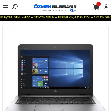
0
PARİŞTE GÜVENLİ KARGO — STOKTAN TESLİM — BEKLEME YOK, GECİKME YOK — SİVAS'IN GÜVENİLİ