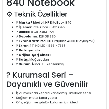
840 Notebook
⚙️ Teknik Özellikler
?️
Marka / Model:
HP EliteBook 840
?
İşlemci:
Intel Core i5 4th Gen
?
Bellek:
8 GB DDR3 RAM
⚡
Depolama:
128 GB SSD
?
Ekran Kartı:
Intel HD Graphics 4600 (Paylaşımlı)
?️
Ekran:
14" HD LED (1366 × 768)
?
Batarya:
sıfır
?
Orijinal Şarj Cihazı
?
Satış:
Mağazadan
?
Durum:
İkinci El – Yenilenmiş
? Kurumsal Seri –
Dayanıklı ve Güvenilir
İş dünyasında kendini kanıtlamış EliteBook serisi
Sağlam metal kasa yapısı
Ofis, eğitim ve günlük kullanım için ideal