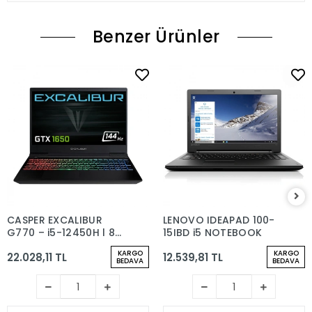
Benzer Ürünler
CASPER EXCALIBUR
LENOVO IDEAPAD 100-
G770 – i5-12450H | 8
15IBD i5 NOTEBOOK
GB RAM | 512 GB SSD |
KARGO
KARGO
22.028,11 TL
12.539,81 TL
GTX 1650
BEDAVA
BEDAVA