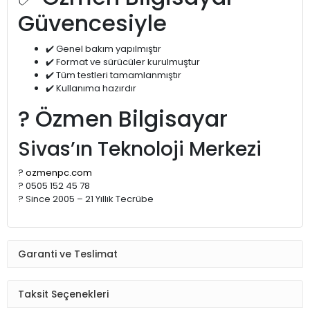
Güvencesiyle
✔️ Genel bakım yapılmıştır
✔️ Format ve sürücüler kurulmuştur
✔️ Tüm testleri tamamlanmıştır
✔️ Kullanıma hazırdır
? Özmen Bilgisayar
Sivas’ın Teknoloji Merkezi
?
ozmenpc.com
? 0505 152 45 78
? Since 2005 – 21 Yıllık Tecrübe
Garanti ve Teslimat
Taksit Seçenekleri