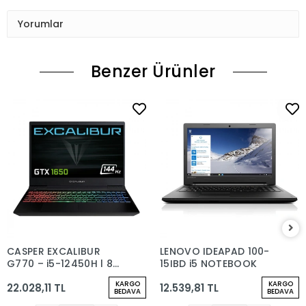
Yorumlar
Benzer Ürünler
CASPER EXCALIBUR
LENOVO IDEAPAD 100-
G770 – i5-12450H | 8
15IBD i5 NOTEBOOK
GB RAM | 512 GB SSD |
KARGO
KARGO
22.028,11 TL
12.539,81 TL
GTX 1650
BEDAVA
BEDAVA