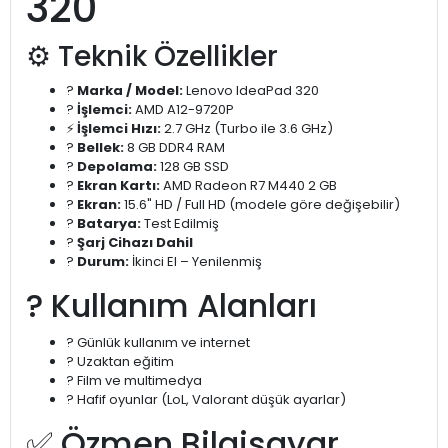
320
⚙️ Teknik Özellikler
?️
Marka / Model:
Lenovo IdeaPad 320
?
İşlemci:
AMD A12-9720P
⚡
İşlemci Hızı:
2.7 GHz (Turbo ile 3.6 GHz)
?
Bellek:
8 GB DDR4 RAM
?
Depolama:
128 GB SSD
?
Ekran Kartı:
AMD Radeon R7 M440 2 GB
?️
Ekran:
15.6" HD / Full HD (modele göre değişebilir)
?
Batarya:
Test Edilmiş
?
Şarj Cihazı Dahil
?
Durum:
İkinci El – Yenilenmiş
? Kullanım Alanları
? Günlük kullanım ve internet
? Uzaktan eğitim
? Film ve multimedya
? Hafif oyunlar (LoL, Valorant düşük ayarlar)
✅ Özmen Bilgisayar