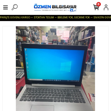
0
PARİŞTE GÜVENLİ KARGO — STOKTAN TESLİM — BEKLEME YOK, GECİKME YOK — SİVAS'IN GÜVENİLİR