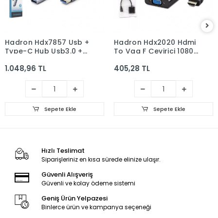
Hadron Hdx7857 Usb +
Hadron Hdx2020 Hdmi
Type-C Hub Usb3.0 +
To Vga F Çevirici 1080P
6*Usb 7in1 Gri
Siyah
1.048,96 TL
405,28 TL
Sepete Ekle
Sepete Ekle
Hızlı Teslimat
Siparişleriniz en kısa sürede elinize ulaşır.
Güvenli Alışveriş
Güvenli ve kolay ödeme sistemi
Geniş Ürün Yelpazesi
Binlerce ürün ve kampanya seçeneği