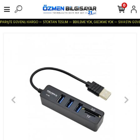
0
İPARİŞTE GÜVENLİ KARGO — STOKTAN TESLİM — BEKLEME YOK, GECİKME YOK — SİVAS'IN GÜVENİL