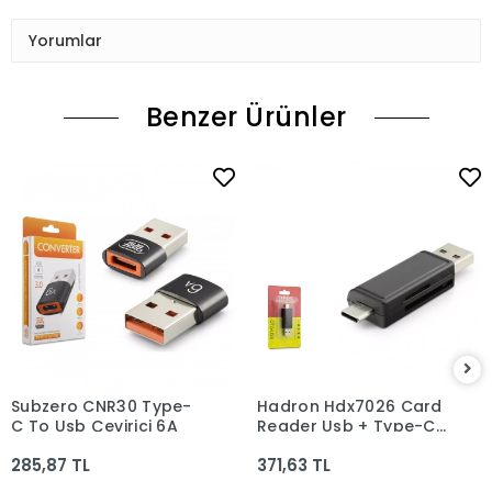
Yorumlar
Benzer Ürünler
Subzero CNR30 Type-
Hadron Hdx7026 Card
C To Usb Çevirici 6A
Reader Usb + Type-C
Micro Sd Siyah
285,87 TL
371,63 TL