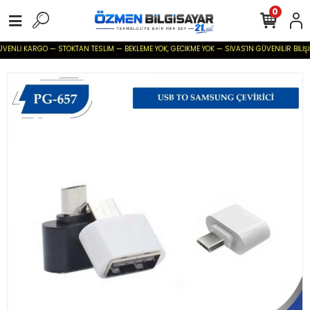
0
ÜVENLİ KARGO — STOKTAN TESLİM — BEKLEME YOK, GECİKME YOK — SİVAS'IN GÜVENİLİR BİLİŞİM