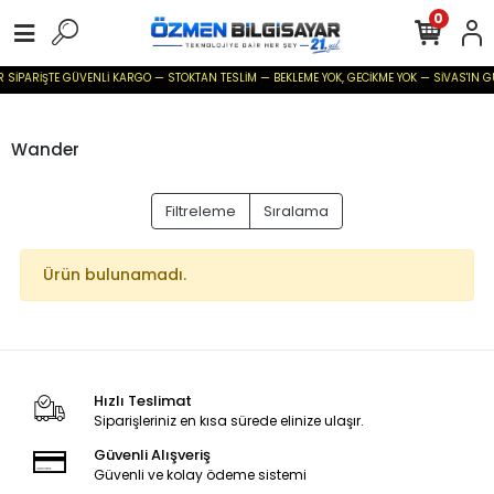
0
ER SİPARİŞTE GÜVENLİ KARGO — STOKTAN TESLİM — BEKLEME YOK, GECİKME YOK — SİVAS'IN GÜV
Wander
Filtreleme
Sıralama
Ürün bulunamadı.
Hızlı Teslimat
Siparişleriniz en kısa sürede elinize ulaşır.
Güvenli Alışveriş
Güvenli ve kolay ödeme sistemi