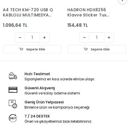
A4 TECH KM-720 USB Q
HADRON HDX8256
KABLOLU MULTIMEDYA
Klavye Sticker Tuş
KLAVYE SIYAH
Takımı Türkçe Q Siyah
1.096,64 TL
154,48 TL
Sepete Ekle
Sepete Ekle
Hızlı Teslimat
Siparişleriniz en kısa sürede elinize ulaşır.
Güvenli Alışveriş
Güvenli ve kolay ödeme sistemi
Geniş Ürün Yelpazesi
Binlerce ürün ve kampanya seçeneği
7 / 24 DESTEK
Öneri ve şikayetlerinizi bize iletebilirsiniz.