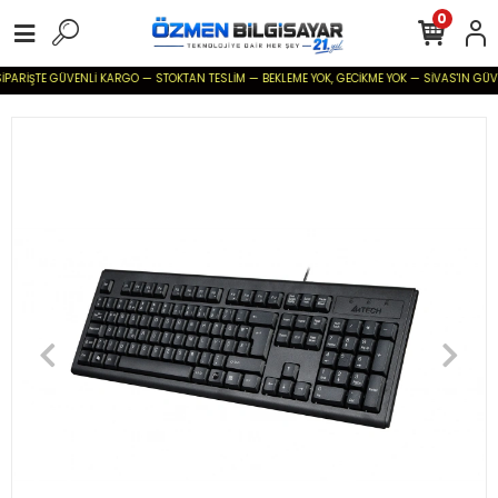
0
İPARİŞTE GÜVENLİ KARGO — STOKTAN TESLİM — BEKLEME YOK, GECİKME YOK — SİVAS'IN GÜVENİL