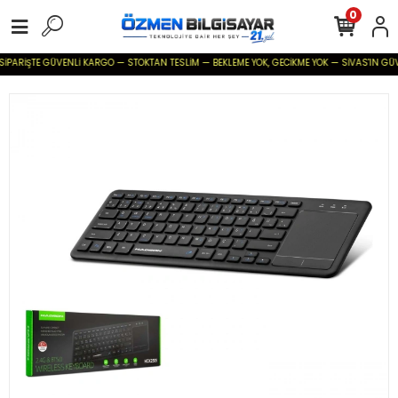
0
SİPARİŞTE GÜVENLİ KARGO — STOKTAN TESLİM — BEKLEME YOK, GECİKME YOK — SİVAS'IN GÜVENİ