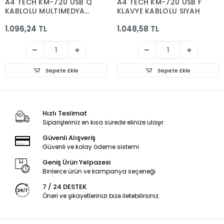
A4 TECH KM-720 USB Q
A4 TECH KM-720 USB F
KABLOLU MULTIMEDYA
KLAVYE KABLOLU SIYAH
KLAVYE SIYAH
1.096,24 TL
1.048,58 TL
Sepete Ekle
Sepete Ekle
Hızlı Teslimat
Siparişleriniz en kısa sürede elinize ulaşır.
Güvenli Alışveriş
Güvenli ve kolay ödeme sistemi
Geniş Ürün Yelpazesi
Binlerce ürün ve kampanya seçeneği
7 / 24 DESTEK
Öneri ve şikayetlerinizi bize iletebilirsiniz.