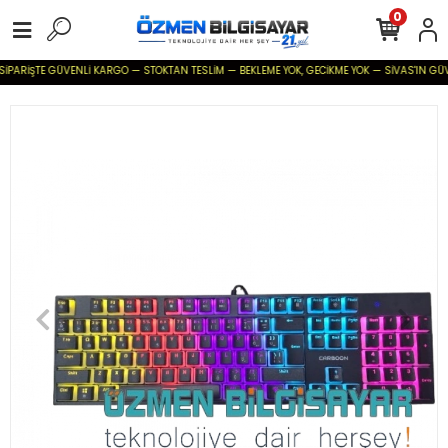
0
SİPARİŞTE GÜVENLİ KARGO — STOKTAN TESLİM — BEKLEME YOK, GECİKME YOK — SİVAS'IN GÜVENİ