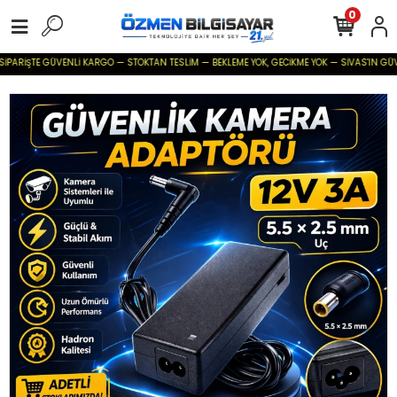
0
PARİŞTE GÜVENLİ KARGO — STOKTAN TESLİM — BEKLEME YOK, GECİKME YOK — SİVAS'IN GÜVENİLİ