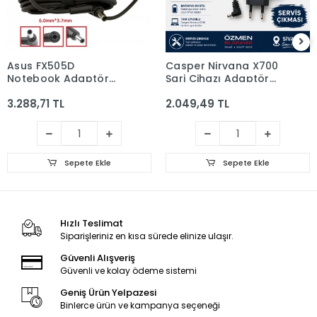
Asus FX505D
Casper Nirvana X700
Notebook Adaptör
Şarj Cihazı Adaptör
(ORJİNAL 20V 7.5A
Orjinal 19v 3,42a 65w
3.288,71 TL
2.049,49 TL
150W)
Sepete Ekle
Sepete Ekle
Hızlı Teslimat
Siparişleriniz en kısa sürede elinize ulaşır.
Güvenli Alışveriş
Güvenli ve kolay ödeme sistemi
Geniş Ürün Yelpazesi
Binlerce ürün ve kampanya seçeneği