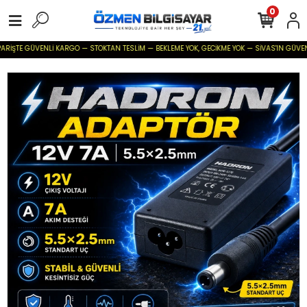
0
İŞTE GÜVENLİ KARGO — STOKTAN TESLİM — BEKLEME YOK, GECİKME YOK — SİVAS'IN GÜVENİLİR B