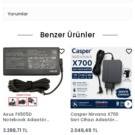
Yorumlar
Benzer Ürünler
Asus FX505D
Casper Nirvana X700
Notebook Adaptör
Şarj Cihazı Adaptör
(ORJİNAL 20V 7.5A
Orjinal 19v 3,42a 65w
3.288,71 TL
2.049,49 TL
150W)