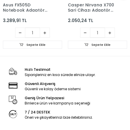
Asus FX505D
Casper Nirvana X700
Notebook Adaptör
Şarj Cihazı Adaptör
(ORJİNAL 20V 7.5A
Orjinal 19v 3,42a 65w
3.289,91 TL
2.050,24 TL
150W)
Sepete Ekle
Sepete Ekle
Hızlı Teslimat
Siparişleriniz en kısa sürede elinize ulaşır.
Güvenli Alışveriş
Güvenli ve kolay ödeme sistemi
Geniş Ürün Yelpazesi
Binlerce ürün ve kampanya seçeneği
7 / 24 DESTEK
Öneri ve şikayetlerinizi bize iletebilirsiniz.