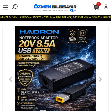
0
İŞTE GÜVENLİ KARGO — STOKTAN TESLİM — BEKLEME YOK, GECİKME YOK — SİVAS'IN GÜVENİLİR B