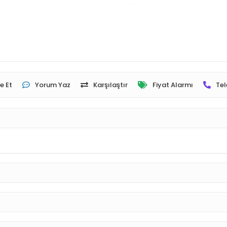
e Et
Yorum Yaz
Karşılaştır
Fiyat Alarmı
Tel