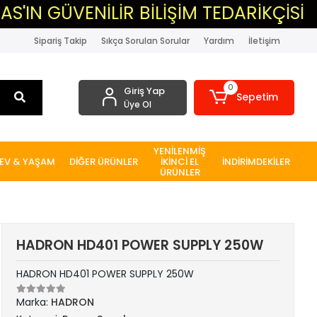
ÜVENİLİR BİLİŞİM TEDARİKÇİSİ
▸M
Sipariş Takip
Sıkça Sorulan Sorular
Yardım
İletişim
0
Giriş Yap
Sepetim
Üye Ol
YENİLENMİŞ
EV & YAŞAM
DİĞER ÜRÜNLER
İKİNCİ EL
İNDİRİMDEKİLER
ÜRÜNLER
HADRON HD401 POWER SUPPLY 250W
HADRON HD401 POWER SUPPLY 250W
Marka:
HADRON