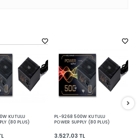
00W KUTULU
PL-9268 500W KUTULU
P
LY (80 PLUS)
POWER SUPPLY (80 PLUS)
P
F
TL
3.527,03 TL
2