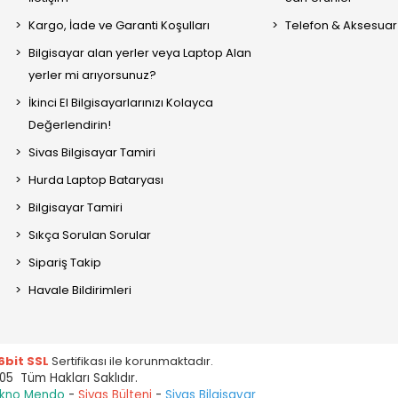
Kargo, İade ve Garanti Koşulları
Telefon & Aksesuar
Bilgisayar alan yerler veya Laptop Alan
yerler mi arıyorsunuz?
İkinci El Bilgisayarlarınızı Kolayca
Değerlendirin!
Sivas Bilgisayar Tamiri
Hurda Laptop Bataryası
Bilgisayar Tamiri
Sıkça Sorulan Sorular
Sipariş Takip
Havale Bildirimleri
6bit SSL
Sertifikası ile korunmaktadır.
05 Tüm Hakları Saklıdır.
kno Mendo
-
Sivas Bülteni
-
Sivas Bilgisayar