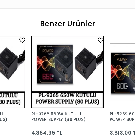
Benzer Ürünler
LU
PL-9265 650W KUTULU
PL-9269 6
US)
POWER SUPPLY (80 PLUS)
POWER SUPP
4.384,95 TL
3.813,00 