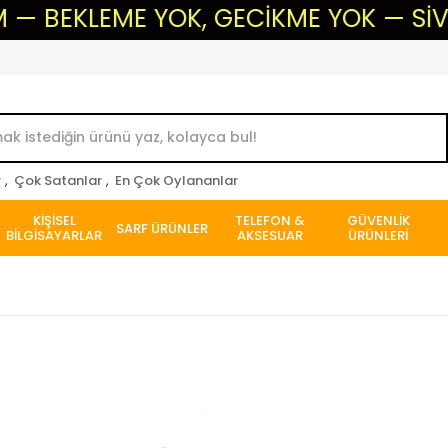
LEME YOK, GECİKME YOK — SİVAS'IN G
r
,
Çok Satanlar
,
En Çok Oylananlar
KİŞİSEL
TELEFON &
GÜVENLİK
SARF ÜRÜNLER
BİLGİSAYARLAR
AKSESUAR
ÜRÜNLERİ