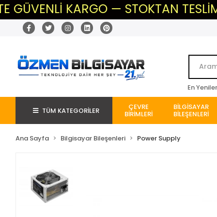
ÜVENLİ KARGO — STOKTAN TESLİM — BEK
En Yenile
ÇEVRE
BİLGİSAYAR
TÜM KATEGORİLER
BİRİMLERİ
BİLEŞENLERİ
Ana Sayfa
Bilgisayar Bileşenleri
Power Supply