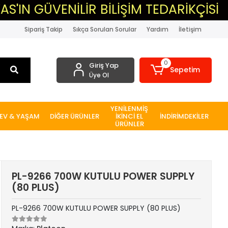
VENİLİR BİLİŞİM TEDARİKÇİSİ
▸MA
Sipariş Takip
Sıkça Sorulan Sorular
Yardım
İletişim
0
Giriş Yap
Sepetim
Üye Ol
YENİLENMİŞ
EV & YAŞAM
DİĞER ÜRÜNLER
İKİNCİ EL
İNDİRİMDEKİLER
ÜRÜNLER
PL-9266 700W KUTULU POWER SUPPLY
(80 PLUS)
PL-9266 700W KUTULU POWER SUPPLY (80 PLUS)