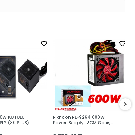
00W KUTULU
Platoon PL-9264 600W
P
LY (80 PLUS)
Power Supply 12CM Geniş
P
Fan Güç Kaynağı
F