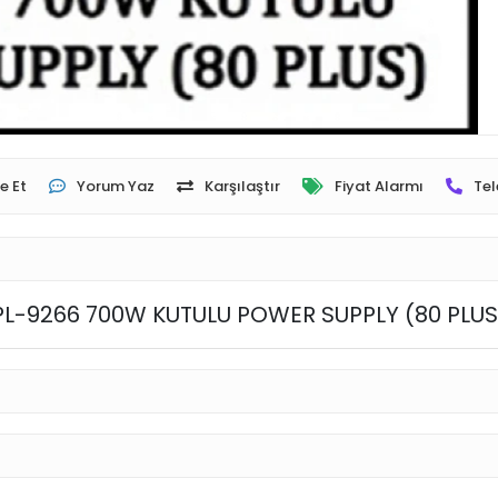
e Et
Yorum Yaz
Karşılaştır
Fiyat Alarmı
Tel
PL-9266 700W KUTULU POWER SUPPLY (80 PLUS