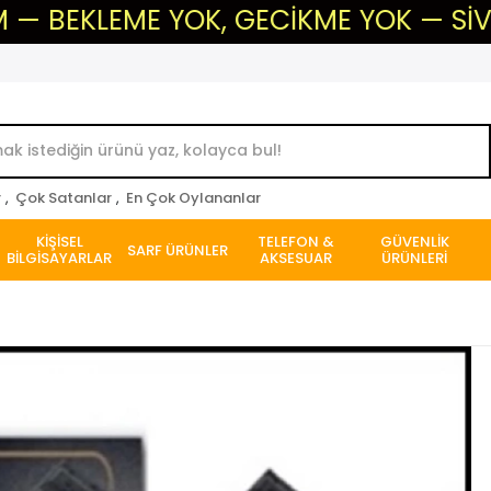
EME YOK, GECİKME YOK — SİVAS'IN GÜ
r
,
Çok Satanlar
,
En Çok Oylananlar
KİŞİSEL
TELEFON &
GÜVENLİK
SARF ÜRÜNLER
BİLGİSAYARLAR
AKSESUAR
ÜRÜNLERİ