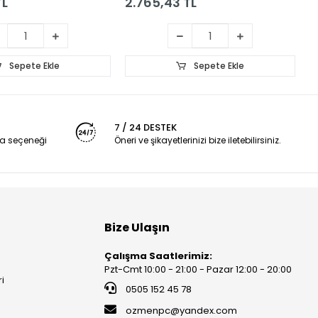
TL
2.765,43 TL
2
Sepete Ekle
Sepete Ekle
7 / 24 DESTEK
a seçeneği
Öneri ve şikayetlerinizi bize iletebilirsiniz.
Bize Ulaşın
Çalışma Saatlerimiz:
Pzt-Cmt 10:00 - 21:00 - Pazar 12:00 - 20:00
ri
0505 152 45 78
ozmenpc@yandex.com