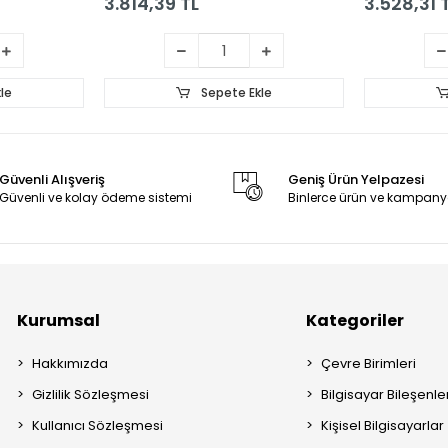
3.814,39 TL
3.528,31 
le
Sepete Ekle
Güvenli Alışveriş
Geniş Ürün Yelpazesi
Güvenli ve kolay ödeme sistemi
Binlerce ürün ve kampany
Kurumsal
Kategoriler
Hakkımızda
Çevre Birimleri
Gizlilik Sözleşmesi
Bilgisayar Bileşenle
Kullanıcı Sözleşmesi
Kişisel Bilgisayarlar