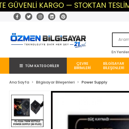
VENLİ KARGO — STOKTAN TESLİM — BEKL
En Yenile
ÇEVRE
BİLGİSAYAR
TÜM KATEGORİLER
BİRİMLERİ
BİLEŞENLERİ
Ana Sayfa
Bilgisayar Bileşenleri
Power Supply