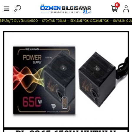
0
İPARİŞTE GÜVENLİ KARGO — STOKTAN TESLİM — BEKLEME YOK, GECİKME YOK — SİVAS'IN GÜVENİL