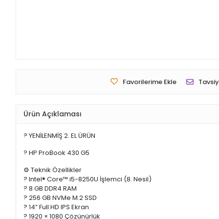
Favorilerime Ekle
Tavsiy
Ürün Açıklaması
? YENİLENMİŞ 2. EL ÜRÜN
? HP ProBook 430 G5
⚙️ Teknik Özellikler
? Intel® Core™ i5-8250U İşlemci (8. Nesil)
? 8 GB DDR4 RAM
? 256 GB NVMe M.2 SSD
? 14” Full HD IPS Ekran
? 1920 × 1080 Çözünürlük