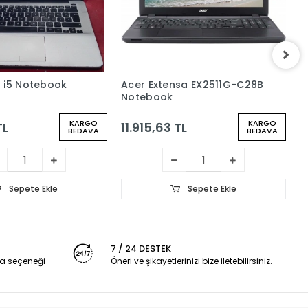
 i5 Notebook
Acer Extensa EX2511G-C28B
H
Notebook
4
KARGO
KARGO
TL
11.915,63 TL
1
BEDAVA
BEDAVA
Sepete Ekle
Sepete Ekle
7 / 24 DESTEK
a seçeneği
Öneri ve şikayetlerinizi bize iletebilirsiniz.