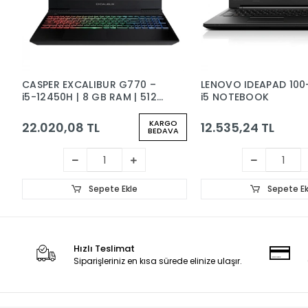
CASPER EXCALIBUR G770 –
LENOVO IDEAPAD 100
i5-12450H | 8 GB RAM | 512
i5 NOTEBOOK
GB SSD | GTX 1650
KARGO
22.020,08 TL
12.535,24 TL
BEDAVA
Sepete Ekle
Sepete Ek
Hızlı Teslimat
Siparişleriniz en kısa sürede elinize ulaşır.