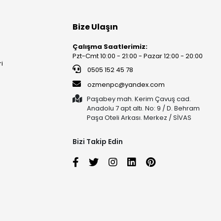
Bize Ulaşın
Çalışma Saatlerimiz:
Pzt-Cmt 10:00 - 21:00 - Pazar 12:00 - 20:00
ri
0505 152 45 78
ozmenpc@yandex.com
Paşabey mah. Kerim Çavuş cad.
Anadolu 7 apt altı. No: 9 / D. Behram
Paşa Oteli Arkası. Merkez / SİVAS
Bizi Takip Edin