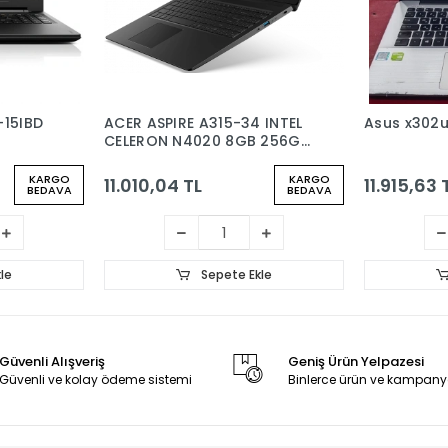
-15IBD
ACER ASPIRE A315-34 INTEL
Asus x302u
CELERON N4020 8GB 256GB
M2 SSD 15.6
KARGO
KARGO
11.010,04 TL
11.915,63 
BEDAVA
BEDAVA
le
Sepete Ekle
Güvenli Alışveriş
Geniş Ürün Yelpazesi
Güvenli ve kolay ödeme sistemi
Binlerce ürün ve kampany