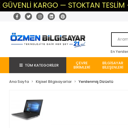
NLİ KARGO — STOKTAN TESLİM — BEKLEM
En Yenile
ÇEVRE
BİLGİSAYAR
TÜM KATEGORİLER
BİRİMLERİ
BİLEŞENLERİ
Ana Sayfa
Kişisel Bilgisayarlar
Yenilenmiş Dizüstü