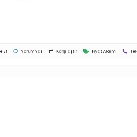
e Et
Yorum Yaz
Karşılaştır
Fiyat Alarmı
Tel