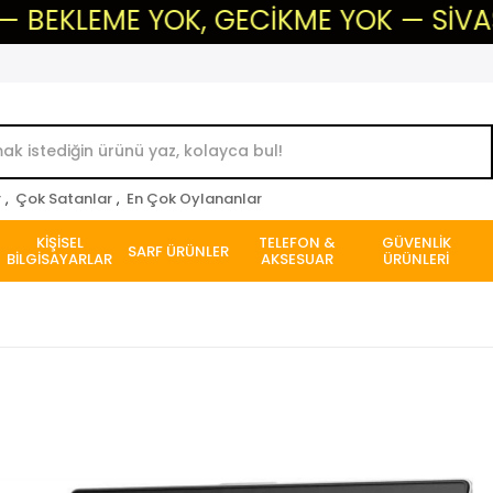
E YOK, GECİKME YOK — SİVAS'IN GÜVEN
r
,
Çok Satanlar
,
En Çok Oylananlar
KİŞİSEL
TELEFON &
GÜVENLİK
SARF ÜRÜNLER
BİLGİSAYARLAR
AKSESUAR
ÜRÜNLERİ