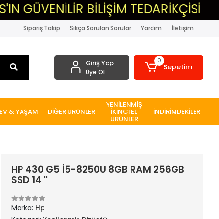
İLİR BİLİŞİM TEDARİKÇİSİ
▸MASAÜ
Sipariş Takip
Sıkça Sorulan Sorular
Yardım
İletişim
0
Giriş Yap
Sepetim
Üye Ol
YENİLENMİŞ
EV & YAŞAM
DİĞER ÜRÜNLER
İKİNCİ EL
İNDİRİMDEKİLER
ÜRÜNLER
HP 430 G5 İ5-8250U 8GB RAM 256GB
SSD 14 ''
Marka:
Hp