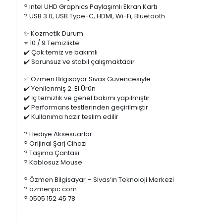
? Intel UHD Graphics Paylaşımlı Ekran Kartı
? USB 3.0, USB Type-C, HDMI, Wi-Fi, Bluetooth
✨ Kozmetik Durum
⭐ 10 / 9 Temizlikte
✔️ Çok temiz ve bakımlı
✔️ Sorunsuz ve stabil çalışmaktadır
✅ Özmen Bilgisayar Sivas Güvencesiyle
✔️ Yenilenmiş 2. El Ürün
✔️ İç temizlik ve genel bakımı yapılmıştır
✔️ Performans testlerinden geçirilmiştir
✔️ Kullanıma hazır teslim edilir
? Hediye Aksesuarlar
? Orijinal Şarj Cihazı
? Taşıma Çantası
?️ Kablosuz Mouse
? Özmen Bilgisayar – Sivas’ın Teknoloji Merkezi
? ozmenpc.com
? 0505 152 45 78