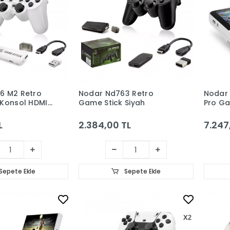
6 M2 Retro
Nodar Nd763 Retro
Nodar 
 Konsol HDMI
Game Stick Siyah
Pro Ga
i Taşınabilir
Ekran,
lu Beyaz
Destek
L
2.384,00 TL
7.247
Konsol
Sepete Ekle
Sepete Ekle