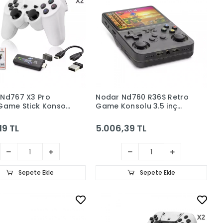
Nd767 X3 Pro
Nodar Nd760 R36S Retro
Game Stick Konsol
Game Konsolu 3.5 inç
4GB Destekli 2.4G
Ekran 1GB RAM 3000mAh
uz Oyun Konsolu
Batarya Destekli
19 TL
5.006,39 TL
Taşınabilir Siyah
Sepete Ekle
Sepete Ekle