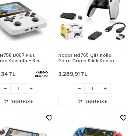
N758 D007 Plus
Nodar Nd765 Çift Kollu
me Konsolu – 3.5"
Retro Game Stick Konsol
 1GB RAM, 128GB
HDMI 64GB Destekli 2.4G
li Taşınabilir Oyun
Kablosuz Beyaz
KARGO
,34 TL
3.289,91 TL
BEDAVA
u Beyaz
Sepete Ekle
Sepete Ekle