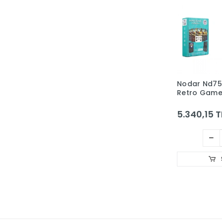
Nodar Nd75
Retro Game
4.0inç Ekr
Batarya 256
5.340,15 T
Taşınabilir 