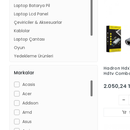
Laptop Batarya Pil
Laptop Lcd Panel
Çeviriciler & Aksesuarlar
Kablolar
Laptop Çantası
Oyun
Yedekleme Ürünleri
Mouse Pad
Hadron Hdx
Markalar
Fm Transmitter
Hdtv Comb
Tablet Kılıf
Acasis
2.050,24 
Acer
Addison
Amd
Asus