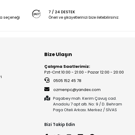
7 / 24 DESTEK
a seçeneği
Öneri ve şikayetlerinizi bize iletebilirsiniz.
Bize Ulaşın
Çalışma Saatlerimiz:
Pzt-Cmt 10:00 - 21:00 - Pazar 12:00 - 20:00
ri
0505 152 45 78
ozmenpc@yandex.com
Paşabey mah. Kerim Çavuş cad.
Anadolu 7 apt altı. No: 9 / D. Behram
Paşa Oteli Arkası. Merkez / SİVAS
Bizi Takip Edin