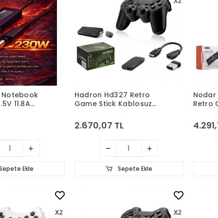
5 Notebook
Hadron Hd327 Retro
Nodar 
.5V 11.8A
Game Stick Kablosuz
Retro 
30W Slim
Çiftli Siyah
HDMI 6
on Hd8896)
Kablos
2.670,07 TL
4.291,
Beyaz
Sepete Ekle
Sepete Ekle