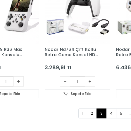
9 R36 Max
Nodar Nd764 Çift Kollu
Nodar
 Konsolu
Retro Game Konsol HDMI
Retro E
an 4000mAh
64GB Destekli 2.4G
Ekran, 
GB Destekli
Kablosuz Oyun Konsolu
128GB, 
L
3.289,91 TL
6.436
Beyaz
Beyaz
Game
Sepete Ekle
Sepete Ekle
1
2
3
4
5
.