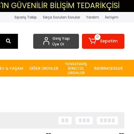
R BİLİŞİM TEDARİKÇİSİ
▸MASAÜST
Sipariş Takip
Sıkça Sorulan Sorular
Yardım
İletişim
0
Giriş Yap
Sepetim
Üye Ol
YENİLENMİŞ
EV & YAŞAM
DİĞER ÜRÜNLER
İKİNCİ EL
İNDİRİMDEKİLER
ÜRÜNLER