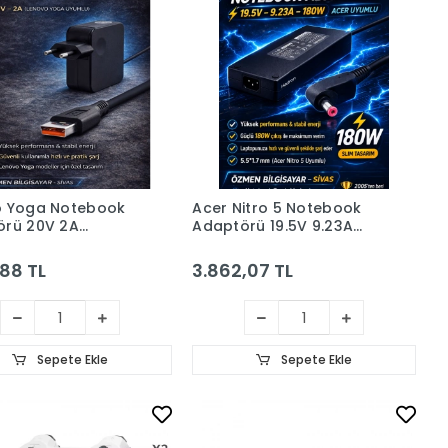
o Yoga Notebook
Acer Nitro 5 Notebook
örü 20V 2A
Adaptörü 19.5V 9.23A
on Hd8824)
5.5*1.7Mm 180W Slim
(Hadron Hd8895)
,88 TL
3.862,07 TL
Sepete Ekle
Sepete Ekle