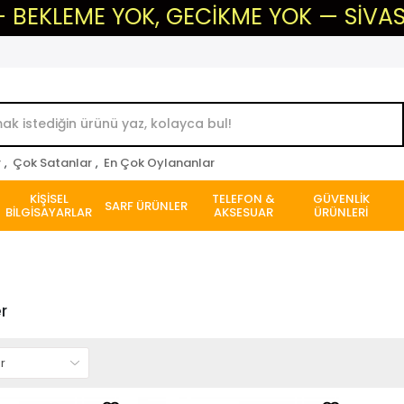
OK, GECİKME YOK — SİVAS'IN GÜVENİLİ
r
,
Çok Satanlar
,
En Çok Oylananlar
KİŞİSEL
TELEFON &
GÜVENLİK
SARF ÜRÜNLER
BİLGİSAYARLAR
AKSESUAR
ÜRÜNLERİ
r