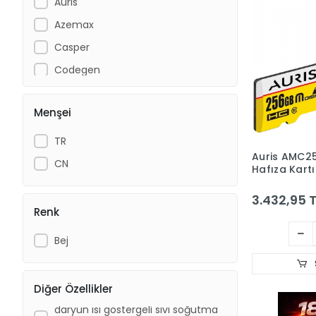
Auris
Azemax
Casper
Codegen
Concord
Menşei
Dark
DARYUN
TR
Auris AMC2
Dell
CN
Hafıza Kart
Diğer
3.432,95 T
Estone
Renk
FAST
Bej
Frisby
GABBLE
Diğer Özellikler
Genel Markalar
daryun ısı göstergeli sıvı soğutma