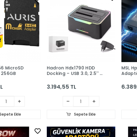
56 MicroSD
Hadron Hdx1790 HDD
MSI, H
ı 256GB
Docking – USB 3.0, 2.5'' &
Adaptö
3.5'' HDD/SSD, 8TB
4.5*3.
Destekli, Clone Özellikli
(Hadr
L
3.194,55 TL
6.389,
(Siyah)
uç
Sepete Ekle
Sepete Ekle