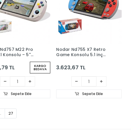
 Nd757 M22 Pro
Nodar Nd755 X7 Retro
l Konsolu – 5''
Game Konsolu 5.1 inç
Çift Çekirdek,
Ekran 64GB Destekli
RGB Işıklı
Taşınabilir Kırmızı-Mavi
KARGO
,79 TL
3.623,67 TL
BEDAVA
pad
Sepete Ekle
Sepete Ekle
..
27