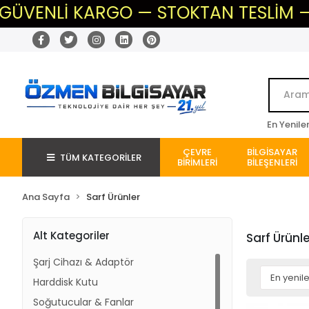
 KARGO — STOKTAN TESLİM — BEKLEME Y
En Yenile
ÇEVRE
BİLGİSAYAR
TÜM KATEGORİLER
BİRİMLERİ
BİLEŞENLERİ
Ana Sayfa
Sarf Ürünler
Alt Kategoriler
Sarf Ürünle
Şarj Cihazı & Adaptör
Harddisk Kutu
Soğutucular & Fanlar