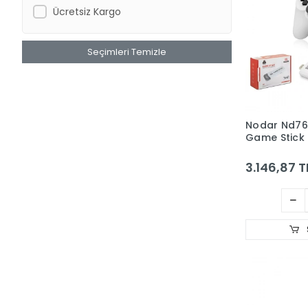
Ücretsiz Kargo
Seçimleri Temizle
Nodar Nd76
Game Stick
64GB Destekl
Oyun Konso
3.146,87 T