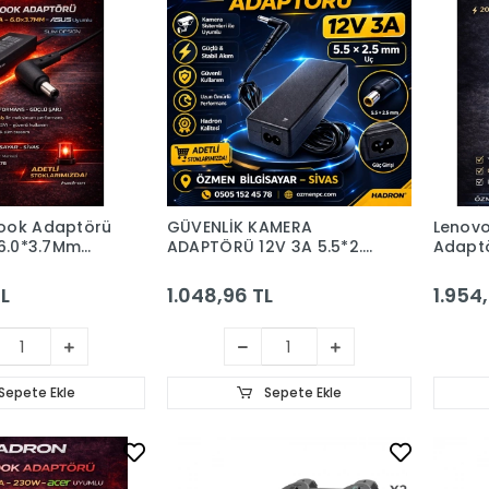
ook Adaptörü
GÜVENLİK KAMERA
Lenov
 6.0*3.7Mm
ADAPTÖRÜ 12V 3A 5.5*2.5
Adapt
(Hadron
(HADRON HD756)
(Hadr
L
1.048,96 TL
1.954
Sepete Ekle
Sepete Ekle