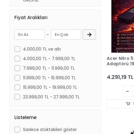
Geçiniz.
Platoon
Polygold
Fiyat Aralıkları
QPORT
Samsung
-
SPRANGE
Sub-Zero
4.000,00 TL ve altı
Toshiba
Acer Nitro 
4.000,00 TL - 7.999,00 TL
Adaptörü 19
Versatile
7.999,00 TL - 11.999,00 TL
5.5*1.7Mm 2
Acer (Hadr
4.291,19 TL
11.999,00 TL - 15.999,00 TL
15.999,00 TL - 19.999,00 TL
23.999,00 TL - 27.999,00 TL
Listeleme
Sadece stoktakileri göster