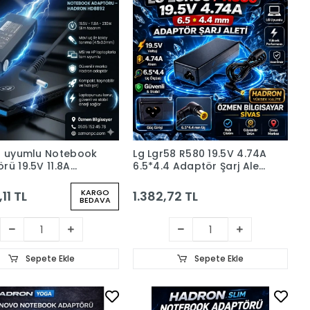
p uyumlu Notebook
Lg Lgr58 R580 19.5V 4.74A
rü 19.5V 11.8A
6.5*4.4 Adaptör Şarj Aleti
0Mm 230W Slim
(HADRON HD712)
on Hd8892) mavi
KARGO
11 TL
1.382,72 TL
BEDAVA
Sepete Ekle
Sepete Ekle