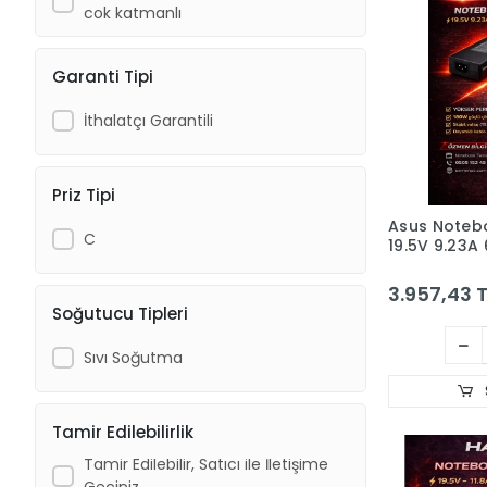
Gomax
cok katmanlı
GRUNDIG
HADRON
Garanti Tipi
Hometech
İthalatçı Garantili
Hp
Intel
Priz Tipi
Kingston
Asus Noteb
C
19.5V 9.23A
Lenovo
180W Slim 
LENOVO
Hd8897)
3.957,43 T
Soğutucu Tipleri
Monster
Msi
Sıvı Soğutma
NODAR
Özmen
Tamir Edilebilirlik
PHILIPS
Tamir Edilebilir, Satıcı ile İletişime