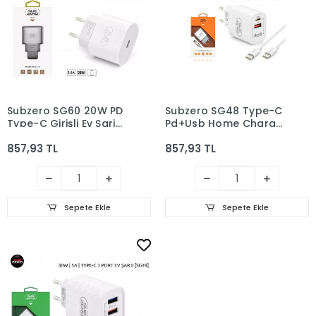
Subzero SG60 20W PD
Subzero SG48 Type-C
Type-C Girişli Ev Şarj
Pd+Usb Home Charger
Başlığı
25W
857,93 TL
857,93 TL
Sepete Ekle
Sepete Ekle