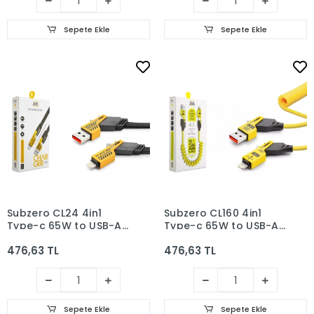
Sepete Ekle
Sepete Ekle
Subzero CL24 4in1
Subzero CL160 4in1
Type-c 65W to USB-A
Type-c 65W to USB-A
+ Type-c to Lightning
+ Type-c to Lightning
476,63 TL
476,63 TL
27W Hızlı Şarj Kablosu
27W Hızlı Şarj Kablosu
Sepete Ekle
Sepete Ekle