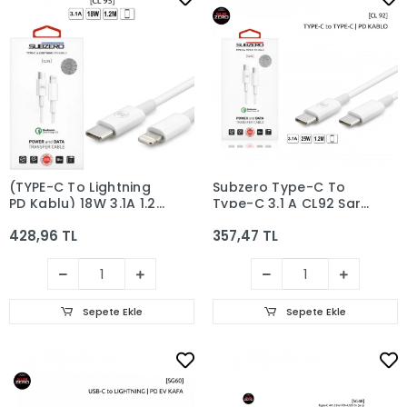
(TYPE-C To Lightning
Subzero Type-C To
PD Kablu) 18W 3.1A 1.2
Type-C 3.1 A CL92 Şarj
Metre Subzero CL95
ve Data Kablosu
428,96 TL
357,47 TL
Sepete Ekle
Sepete Ekle