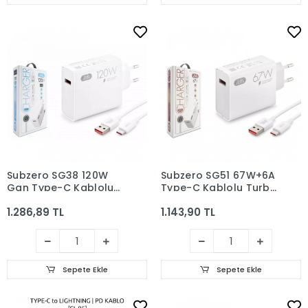
Subzero SG38 120W
Subzero SG51 67W+6A
Gan Type-C Kablolu
Type-C Kablolu Turbo
Turbo Ev Tipi Şarj Aleti
Ev Tipi Şarj Aleti Salise
1.286,89 TL
1.143,90 TL
Salise Gösterir
Gösterir
Sepete Ekle
Sepete Ekle