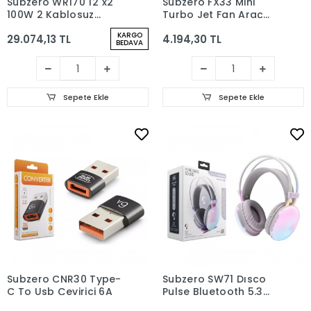
Subzero WR170 12"x2
Subzero FX33 Mini
100W 2 Kablosuz
Turbo Jet Fan Araç
Mikrofonlu Kumandalı
Süpürge
KARGO
29.074,13 TL
4.194,30 TL
Baloncuk Çıkartan
BEDAVA
RGB Bluetooth/Usb/Sd
Müzik Kutusu
Sepete Ekle
Sepete Ekle
Subzero CNR30 Type-
Subzero SW71 Dısco
C To Usb Çevirici 6A
Pulse Bluetooth 5.3
Rainbow Gaming