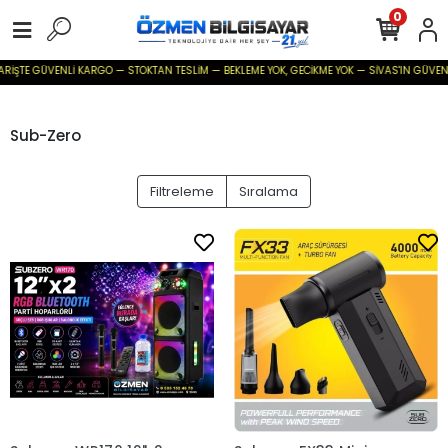
0
RİŞTE GÜVENLİ KARGO — STOKTAN TESLİM — BEKLEME YOK, GECİKME YOK — SİVAS'IN GÜVENİLİR B
Sub-Zero
Filtreleme
Sıralama