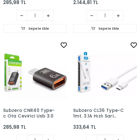
285,98 TL
2.144,81 TL
Kulaklık
Sepete Ekle
Sepete Ekle
Subzero CNR40 Type-
Subzero CL36 Type-C
c Otg Çevirici Usb 3.0
1mt. 3.1A Hızlı Şarj
Kablosu
285,98 TL
333,64 TL