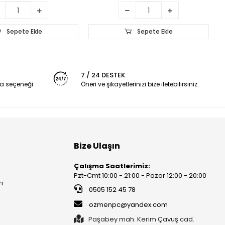
Sepete Ekle
Sepete Ekle
7 / 24 DESTEK
a seçeneği
Öneri ve şikayetlerinizi bize iletebilirsiniz.
Bize Ulaşın
Çalışma Saatlerimiz:
Pzt-Cmt 10:00 - 21:00 - Pazar 12:00 - 20:00
ri
0505 152 45 78
ozmenpc@yandex.com
Paşabey mah. Kerim Çavuş cad.