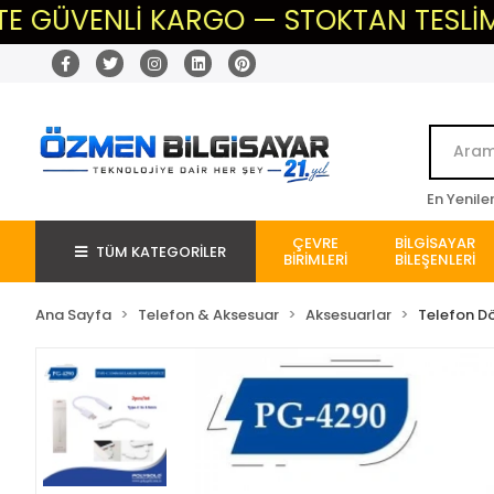
ÜVENLİ KARGO — STOKTAN TESLİM — BE
En Yenile
ÇEVRE
BİLGİSAYAR
TÜM KATEGORİLER
BİRİMLERİ
BİLEŞENLERİ
Ana Sayfa
Telefon & Aksesuar
Aksesuarlar
Telefon Dö