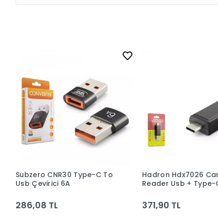
Subzero CNR30 Type-C To
Hadron Hdx7026 Ca
Usb Çevirici 6A
Reader Usb + Type-
Sd Siyah
286,08 TL
371,90 TL