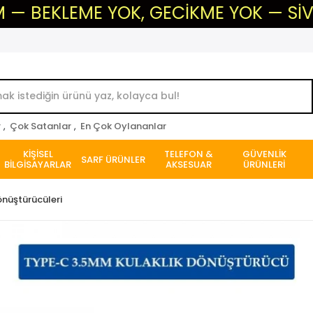
KLEME YOK, GECİKME YOK — SİVAS'IN G
r
,
Çok Satanlar
,
En Çok Oylananlar
KİŞİSEL
TELEFON &
GÜVENLİK
SARF ÜRÜNLER
BİLGİSAYARLAR
AKSESUAR
ÜRÜNLERİ
nüştürücüleri