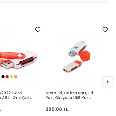
x7022 Card
Micro Sd, Hafıza Kart, Sd
T
 All In One Çok
Kart Okuyucu USB Kart
O
Okuyucu 4ın1
L
286,08 TL
4