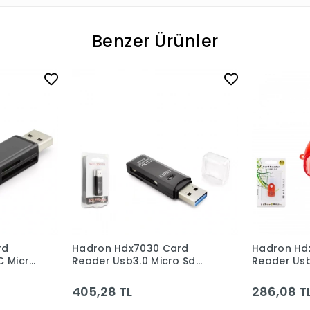
Benzer Ürünler
rd
Hadron Hdx7030 Card
Hadron Hd
C Micro
Reader Usb3.0 Micro Sd
Reader Usb
Siyah
Renkli
405,28 TL
286,08 T