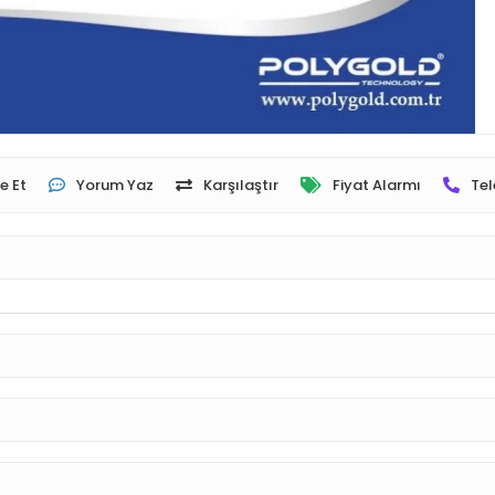
e Et
Yorum Yaz
Karşılaştır
Fiyat Alarmı
Tel