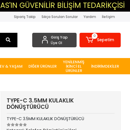
ÜVENİLİR BİLİŞİM TEDARİKÇİSİ
▸M
Sipariş Takip
Sıkça Sorulan Sorular
Yardım
İletişim
0
Giriş Yap
Sepetim
Üye Ol
YENİLENMİŞ
EV & YAŞAM
DİĞER ÜRÜNLER
İKİNCİ EL
İNDİRİMDEKİLER
ÜRÜNLER
TYPE-C 3.5MM KULAKLIK
DÖNÜŞTÜRÜCÜ
TYPE-C 3.5MM KULAKLIK DÖNÜŞTÜRÜCÜ