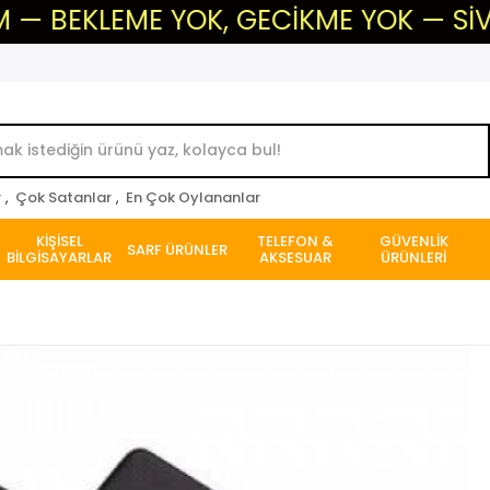
LEME YOK, GECİKME YOK — SİVAS'IN GÜ
r
,
Çok Satanlar
,
En Çok Oylananlar
KİŞİSEL
TELEFON &
GÜVENLİK
SARF ÜRÜNLER
BİLGİSAYARLAR
AKSESUAR
ÜRÜNLERİ