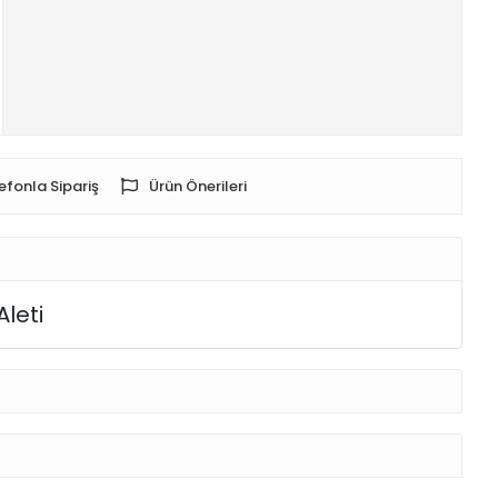
efonla Sipariş
Ürün Önerileri
leti