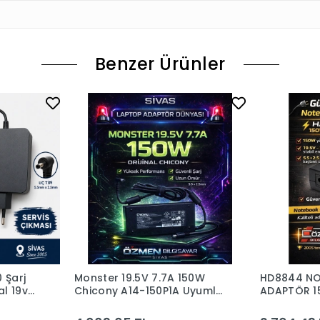
Benzer Ürünler
 Şarj
Monster 19.5V 7.7A 150W
HD8844 N
al 19v
Chicony A14-150P1A Uyumlu
ADAPTÖR 15
Şarj Adaptörü
5.5*2.5 LE
MONSTER