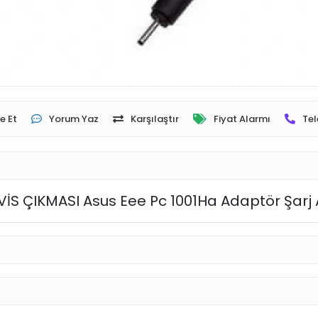
e Et
Yorum Yaz
Karşılaştır
Fiyat Alarmı
Tel
VİS ÇIKMASI Asus Eee Pc 1001Ha Adaptör Şarj A