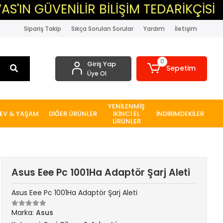
VENİLİR BİLİŞİM TEDARİKÇİSİ
▸MA
Sipariş Takip
Sıkça Sorulan Sorular
Yardım
İletişim
0
Giriş Yap
Sepetim
Üye Ol
YENİLENMİŞ
EV & YAŞAM
DİĞER ÜRÜNLER
İKİNCİ EL
İNDİRİMDEKİLER
ÜRÜNLER
Asus Eee Pc 1001Ha Adaptör Şarj Aleti
Asus Eee Pc 1001Ha Adaptör Şarj Aleti
Marka:
Asus