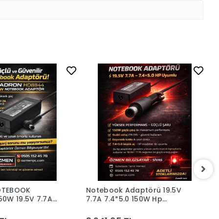
OTEBOOK
Notebook Adaptörü 19.5V
N
0W 19.5V 7.7A
7.7A 7.4*5.0 150W Hp
1
NOVO TOSHIBA
(Gxhh4)
H