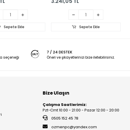
TL
3.241,05 TL
4
Sepete Ekle
Sepete Ekle
7 / 24 DESTEK
a seçeneği
Öneri ve şikayetlerinizi bize iletebilirsiniz.
Bize Ulaşın
Çalışma Saatlerimiz:
Pzt-Cmt 10:00 - 21:00 - Pazar 12:00 - 20:00
ri
0505 152 45 78
ozmenpc@yandex.com