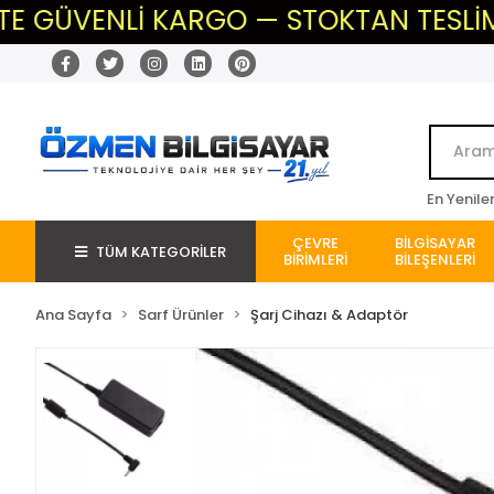
VENLİ KARGO — STOKTAN TESLİM — BEK
En Yenile
ÇEVRE
BİLGİSAYAR
TÜM KATEGORİLER
BİRİMLERİ
BİLEŞENLERİ
Ana Sayfa
Sarf Ürünler
Şarj Cihazı & Adaptör