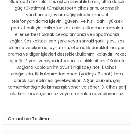
Bluetooth teknolojisini, üstün sinyal iletimini, ultra düşük
güç tüketimini, tümBluetooth cihazlarını, otomatik
yanıtlama işlevini, değiştirilebilir manuel
telefonyanıtlama işlevini, güvenli ve hızlı, dahili yüksek
parazit önleyici mikrofon kalitesini kullanma aramaları
eller serbest olarak cevaplamanızı ve kapatmanızı
sağlar. Ses kalitesi, son şarkı veya sonraki şarkı işlevi, ses
ekleme veçıkarma, oynatma, otomatik duraklatma, geri
arama ve diğer işlevleri destekler,kullanımı kolaydır. Paket
içeriği: 1* yeni versiyon intercom kulaklık cihazı 1*Kulaklık
Bağlantı Kabloları 1*Klavuz (İngilizce) Not: 1. Cihazı
aldığınızda, ilk kullanımdan önce (yaklaşık 2 saat) tam
olarak şarj edilmesi gerekecektir. 2. Şarj olurken, şarj
tamamlandığında kırmızı ışık yanar ve söner. 3. Cihaz şarj
olurken müzik çalamaz veya aramaları cevaplayamaz.
Garanti ve Teslimat