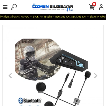
0
PARİŞTE GÜVENLİ KARGO — STOKTAN TESLİM — BEKLEME YOK, GECİKME YOK — SİVAS'IN GÜVENİLİ