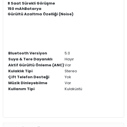
8 Saat Sürekli Görüşme
150 mAhBatarya
Gürültü Azaltma Özelliği (Noise)
Bluetooth Versiyon
5.0
Suya & Tere Dayanıklı
Hayır
Aktif Gürültü Önleme (ANC)
Var
Kulaklık Tipi
Stereo
Çift Telefon Desteği
Yok
Müzik Dinleyebilme
Var
Kullanım Tipi
Kulaküstü