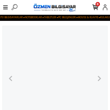
0
BİLGİSAYARLAR ▸NOTEBOOKLAR ▸TABLETLER ▸PC BİLEŞENLERİ ▸MOUSE & KLAVYE ▸KULAKLIK &