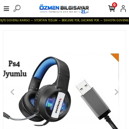
0
İŞTE GÜVENLİ KARGO — STOKTAN TESLİM — BEKLEME YOK, GECİKME YOK — SİVAS'IN GÜVENİLİR B