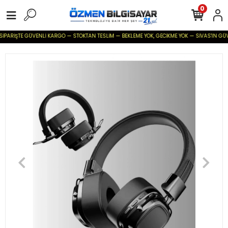
0
SİPARİŞTE GÜVENLİ KARGO — STOKTAN TESLİM — BEKLEME YOK, GECİKME YOK — SİVAS'IN GÜVENİ