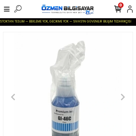
0
TOKTAN TESLİM — BEKLEME YOK, GECİKME YOK — SİVAS'IN GÜVENİLİR BİLİŞİM TEDARİKÇİSİ