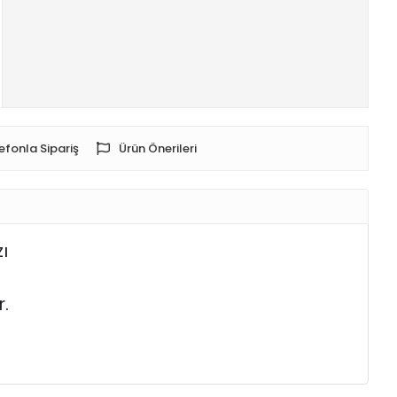
efonla Sipariş
Ürün Önerileri
ı
.