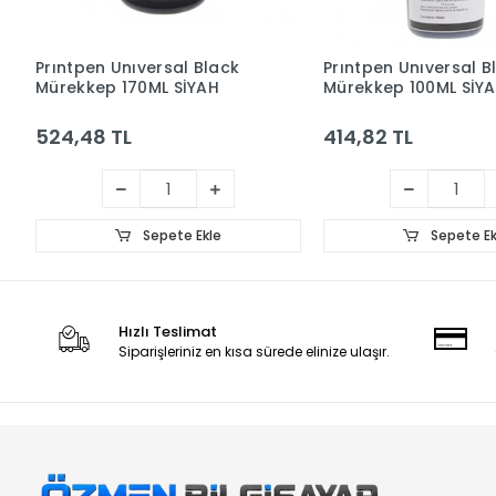
Prıntpen Unıversal Black
Prıntpen Unıversal B
Mürekkep 170ML SİYAH
Mürekkep 100ML SİY
524,48 TL
414,82 TL
Sepete Ekle
Sepete Ek
Hızlı Teslimat
Siparişleriniz en kısa sürede elinize ulaşır.