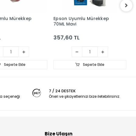
mlu Mürekkep
Epson Uyumlu Mürekkep
E
70ML Mavi
7
L
357,60 TL
3
Sepete Ekle
Sepete Ekle
7 / 24 DESTEK
a seçeneği
Öneri ve şikayetlerinizi bize iletebilirsiniz.
Bize Ulaşın