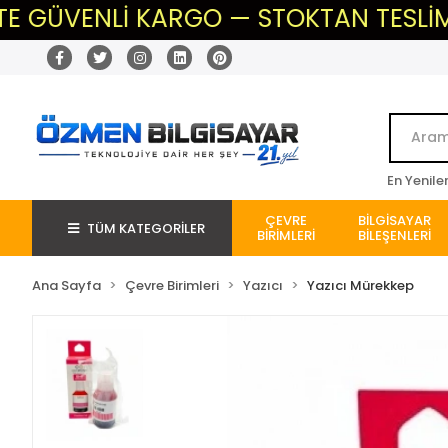
ÜVENLİ KARGO — STOKTAN TESLİM — BEK
En Yenile
ÇEVRE
BİLGİSAYAR
TÜM KATEGORİLER
BİRİMLERİ
BİLEŞENLERİ
Ana Sayfa
Çevre Birimleri
Yazıcı
Yazıcı Mürekkep