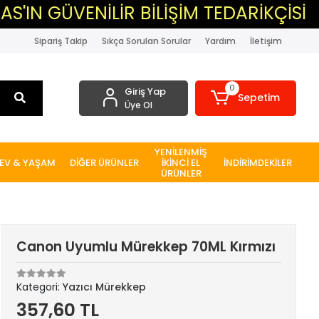
VENİLİR BİLİŞİM TEDARİKÇİSİ
▸MA
Sipariş Takip
Sıkça Sorulan Sorular
Yardım
İletişim
0
Giriş Yap
Sepetim
Üye Ol
YENİLENMİŞ
EV & YAŞAM
DİĞER ÜRÜNLER
İKİNCİ EL
İNDİRİMDEKİLER
ÜRÜNLER
Canon Uyumlu Mürekkep 70ML Kırmızı
Kategori:
Yazıcı Mürekkep
357,60 TL