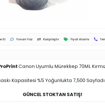
e Et
Yorum Yaz
Karşılaştır
Fiyat Alarmı
Tel
ProPrint
Canon Uyumlu Mürekkep 70ML Kırmız
Baskı Kapasitesi %5 Yoğunlukta 7,500 Sayfadır
GÜNCEL STOKTAN SATIŞ!