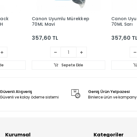
lack
Canon Uyumlu Mürekkep
Canon Uyu
AH
70ML Mavi
70ML Sarı
357,60 TL
357,60 T
le
Sepete Ekle
Güvenli Alışveriş
Geniş Ürün Yelpazesi
Güvenli ve kolay ödeme sistemi
Binlerce ürün ve kampany
Kurumsal
Kategoriler