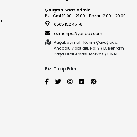
Çalışma Saatlerimiz:
Pzt-Cmt 10:00 - 21:00 - Pazar 12:00 - 20:00
ri
0505 152 45 78
ozmenpc@yandex.com
Paşabey mah. Kerim Çavuş cad.
Anadolu 7 apt altı. No: 9 / D. Behram
Paşa Oteli Arkası. Merkez / SİVAS
Bizi Takip Edin