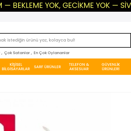
LEME YOK, GECİKME YOK — SİVAS'IN GÜ
r
,
Çok Satanlar
,
En Çok Oylananlar
KİŞİSEL
TELEFON &
GÜVENLİK
SARF ÜRÜNLER
BİLGİSAYARLAR
AKSESUAR
ÜRÜNLERİ