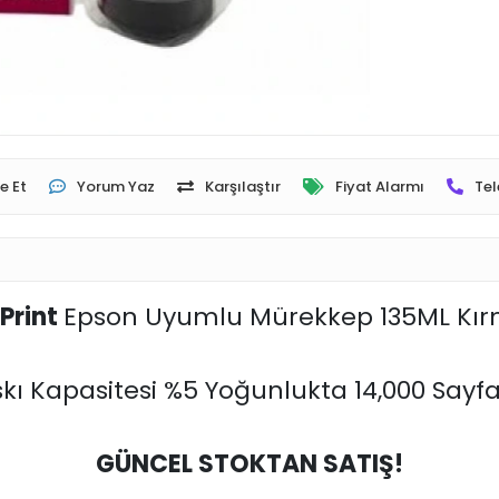
e Et
Yorum Yaz
Karşılaştır
Fiyat Alarmı
Tel
Print
Epson Uyumlu Mürekkep 135ML Kırm
kı Kapasitesi %5 Yoğunlukta 14,000 Sayfa
GÜNCEL STOKTAN SATIŞ!