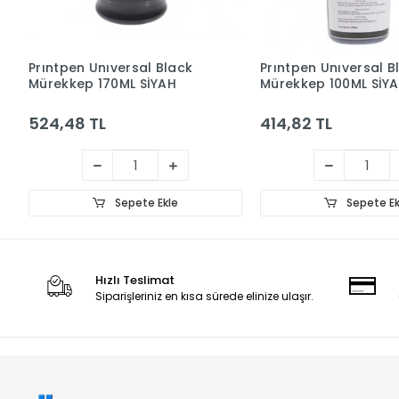
Prıntpen Unıversal Black
Prıntpen Unıversal B
Mürekkep 170ML SİYAH
Mürekkep 100ML SİY
524,48 TL
414,82 TL
Sepete Ekle
Sepete Ek
Hızlı Teslimat
Siparişleriniz en kısa sürede elinize ulaşır.