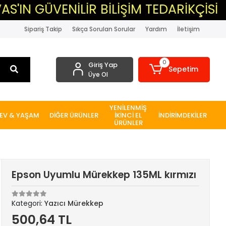
ÜVENİLİR BİLİŞİM TEDARİKÇİSİ
▸M
Sipariş Takip
Sıkça Sorulan Sorular
Yardım
İletişim
0
Giriş Yap
Sepetim
Üye Ol
YENİLENMİŞ
EV & YAŞAM
DİĞER ÜRÜNLER
İKİNCİ EL
İNDİRİMDEKİLER
ÜRÜNLER
Epson Uyumlu Mürekkep 135ML kırmızı
Kategori:
Yazıcı Mürekkep
500,64 TL