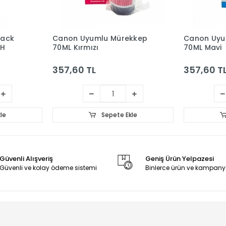
lack
Canon Uyumlu Mürekkep
Canon Uyu
AH
70ML Kırmızı
70ML Mavi
357,60 TL
357,60 T
le
Sepete Ekle
Güvenli Alışveriş
Geniş Ürün Yelpazesi
Güvenli ve kolay ödeme sistemi
Binlerce ürün ve kampany