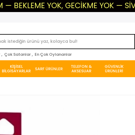
LEME YOK, GECİKME YOK — SİVAS'IN G
r
,
Çok Satanlar
,
En Çok Oylananlar
KİŞİSEL
TELEFON &
GÜVENLİK
SARF ÜRÜNLER
BİLGİSAYARLAR
AKSESUAR
ÜRÜNLERİ