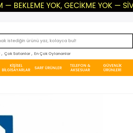
LEME YOK, GECİKME YOK — SİVAS'IN G
r
,
Çok Satanlar
,
En Çok Oylananlar
KİŞİSEL
TELEFON &
GÜVENLİK
SARF ÜRÜNLER
BİLGİSAYARLAR
AKSESUAR
ÜRÜNLERİ