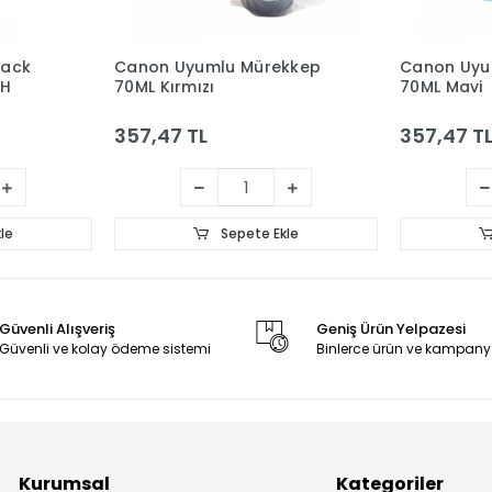
lack
Canon Uyumlu Mürekkep
Canon Uyu
AH
70ML Kırmızı
70ML Mavi
357,47 TL
357,47 T
le
Sepete Ekle
Güvenli Alışveriş
Geniş Ürün Yelpazesi
Güvenli ve kolay ödeme sistemi
Binlerce ürün ve kampany
Kurumsal
Kategoriler