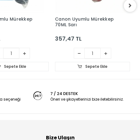
mlu Mürekkep
Canon Uyumlu Mürekkep
E
70ML Sarı
7
L
357,47 TL
3
Sepete Ekle
Sepete Ekle
7 / 24 DESTEK
a seçeneği
Öneri ve şikayetlerinizi bize iletebilirsiniz.
Bize Ulaşın