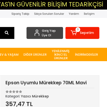
ÜVENİLİR BİLİŞİM TEDARİKÇİSİ
▸M
Sipariş Takip
Sıkça Sorulan Sorular
Yardım
İletişim
0
Giriş Yap
Sepetim
Üye Ol
YENİLENMİŞ
EV & YAŞAM
DİĞER ÜRÜNLER
İKİNCİ EL
İNDİRİMDEKİLER
ÜRÜNLER
Epson Uyumlu Mürekkep 70ML Mavi
Kategori:
Yazıcı Mürekkep
357,47 TL