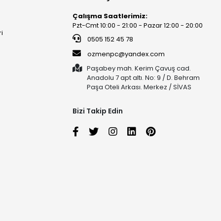
Çalışma Saatlerimiz:
Pzt-Cmt 10:00 - 21:00 - Pazar 12:00 - 20:00
ri
0505 152 45 78
ozmenpc@yandex.com
Paşabey mah. Kerim Çavuş cad.
Anadolu 7 apt altı. No: 9 / D. Behram
Paşa Oteli Arkası. Merkez / SİVAS
Bizi Takip Edin