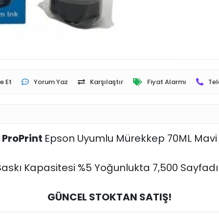
e Et
Yorum Yaz
Karşılaştır
Fiyat Alarmı
Tel
ProPrint
Epson Uyumlu Mürekkep 70ML Mavi
Baskı Kapasitesi %5 Yoğunlukta 7,500 Sayfadır
GÜNCEL STOKTAN SATIŞ!