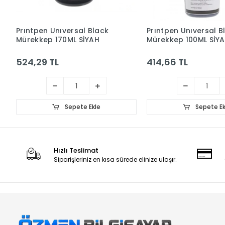
Prıntpen Unıversal Black
Prıntpen Unıversal B
Mürekkep 170ML SİYAH
Mürekkep 100ML SİY
524,29 TL
414,66 TL
Sepete Ekle
Sepete Ek
Hızlı Teslimat
Siparişleriniz en kısa sürede elinize ulaşır.