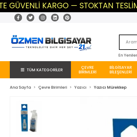
ÜVENLİ KARGO — STOKTAN TESLİM — BEK
En Yenile
ÇEVRE
BİLGİSAYAR
TÜM KATEGORİLER
BİRİMLERİ
BİLEŞENLERİ
Ana Sayfa
Çevre Birimleri
Yazıcı
Yazıcı Mürekkep