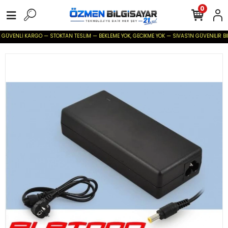
0
ENLİ KARGO — STOKTAN TESLİM — BEKLEME YOK, GECİKME YOK — SİVAS'IN GÜVENİLİR BİLİŞİM T