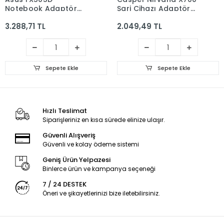
Notebook Adaptör
Şarj Cihazı Adaptör
(ORJİNAL 20V 7.5A
Orjinal 19v 3,42a 65w
3.288,71 TL
2.049,49 TL
150W)
Sepete Ekle
Sepete Ekle
Hızlı Teslimat
Siparişleriniz en kısa sürede elinize ulaşır.
Güvenli Alışveriş
Güvenli ve kolay ödeme sistemi
Geniş Ürün Yelpazesi
Binlerce ürün ve kampanya seçeneği
7 / 24 DESTEK
Öneri ve şikayetlerinizi bize iletebilirsiniz.