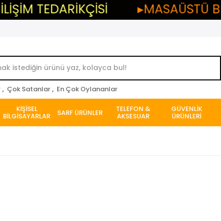
EDARİKÇİSİ
▸MASAÜSTÜ BİLGİSAYA
r
,
Çok Satanlar
,
En Çok Oylananlar
KİŞİSEL
TELEFON &
GÜVENLİK
SARF ÜRÜNLER
BİLGİSAYARLAR
AKSESUAR
ÜRÜNLERİ