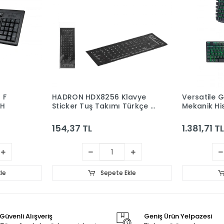
 Klavye
Versatile Gmk9 Gerçek
Nd868 
mı Türkçe Q
Mekanik Hisli Klavye Stalker
Klavye 
Warrior Q Metal Taban
1.381,71 TL
1.095,
te Ekle
Sepete Ekle
Güvenli Alışveriş
Geniş Ürün Yelpazesi