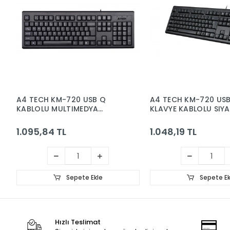
A4 TECH KM-720 USB F
HADRON HDX8256
KLAVYE KABLOLU SIYAH
Sticker Tuş Takı
Siyah
1.048,19 TL
154,37 TL
Sepete Ekle
Sepe
Hızlı Teslimat