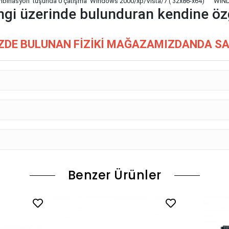
 Kombinasyon tuşunda 0 çatışma Windows 2000/xp/Vista/7 ( 32x86-x64) 
engi üzerinde bulunduran kendine ö
DE BULUNAN FİZİKİ MAĞAZAMIZDANDA SATI
Benzer Ürünler