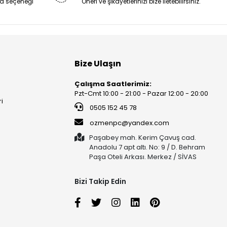
a seçeneği
Öneri ve şikayetlerinizi bize iletebilirsiniz.
Bize Ulaşın
Çalışma Saatlerimiz:
Pzt-Cmt 10:00 - 21:00 - Pazar 12:00 - 20:00
ri
0505 152 45 78
ozmenpc@yandex.com
Paşabey mah. Kerim Çavuş cad.
Anadolu 7 apt altı. No: 9 / D. Behram
Paşa Oteli Arkası. Merkez / SİVAS
Bizi Takip Edin