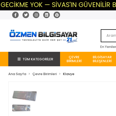
 YOK — SİVAS'IN GÜVENİLİR BİLİŞİM T
En Yenile
ÇEVRE
BİLGİSAYAR
TÜM KATEGORİLER
BİRİMLERİ
BİLEŞENLERİ
Ana Sayfa
Çevre Birimleri
Klavye