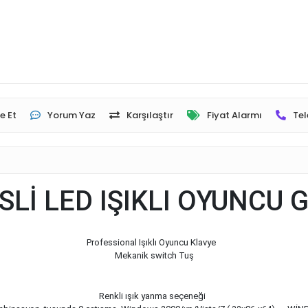
e Et
Yorum Yaz
Karşılaştır
Fiyat Alarmı
Tel
SLİ LED IŞIKLI OYUNCU
Professional Işıklı Oyuncu Klavye
Mekanik switch Tuş
Renkli ışık yanma seçeneği