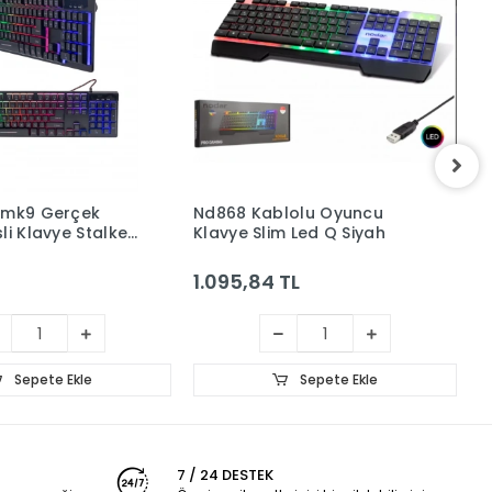
Kablolu Oyuncu
G508B Kablolu Oyuncu Mini
Slim Led Q Siyah
Klavye Mekanik Blue Switch
Rgb Q Beyaz
84 TL
2.382,25 TL
Sepete Ekle
Sepete Ekle
7 / 24 DESTEK