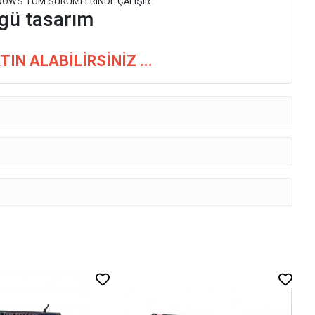
WİNDOWS TÜM SÜRÜMLERİNDE ÇALIŞIR.
zgü tasarım
N ALABİLİRSİNİZ ...