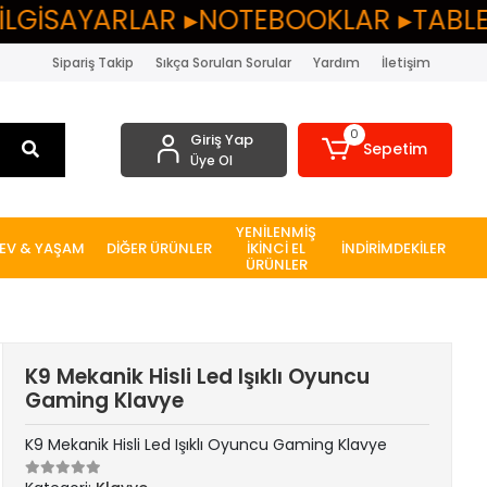
RLAR ▸NOTEBOOKLAR ▸TABLETLER ▸PC 
Sipariş Takip
Sıkça Sorulan Sorular
Yardım
İletişim
0
Giriş Yap
Sepetim
Üye Ol
YENİLENMİŞ
EV & YAŞAM
DİĞER ÜRÜNLER
İKİNCİ EL
İNDİRİMDEKİLER
ÜRÜNLER
K9 Mekanik Hisli Led Işıklı Oyuncu
Gaming Klavye
K9 Mekanik Hisli Led Işıklı Oyuncu Gaming Klavye