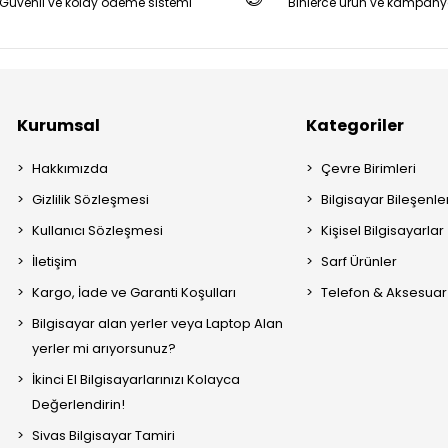
Güvenli ve kolay ödeme sistemi
Binlerce ürün ve kampany
Kurumsal
Kategoriler
Hakkımızda
Çevre Birimleri
Gizlilik Sözleşmesi
Bilgisayar Bileşenle
Kullanıcı Sözleşmesi
Kişisel Bilgisayarlar
İletişim
Sarf Ürünler
Kargo, İade ve Garanti Koşulları
Telefon & Aksesuar
Bilgisayar alan yerler veya Laptop Alan
yerler mi arıyorsunuz?
İkinci El Bilgisayarlarınızı Kolayca
Değerlendirin!
Sivas Bilgisayar Tamiri